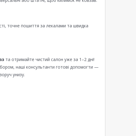
версальні або штатні, щоб килимок не ковзав.
сті, точне пошиття за лекалами та швидка
аз
та отримайте чистий салон уже за 1–2 дні!
ибором, наші консультанти готові допомогти —
воруч унизу.