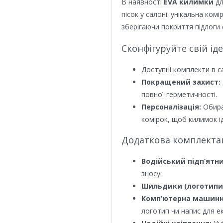
В наявності
EVA килимки
дл
пісок у салоні: унікальна ком
зберігаючи покриття підлоги 
Сконфігуруйте свій ід
Доступні комплекти в с
Покращений захист:
повної герметичності.
Персоналізація:
Обира
комірок, щоб килимок ід
Додаткова комплектаці
Водійський підп’ятни
зносу.
Шильдики (логотипи
Комп’ютерна машинн
логотип чи напис для е