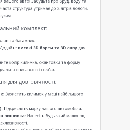
я вашого авто! Забудьте про бруд, воду та
ірчаста структура утримає до 2 літрів вологи,
сухим.
еальний комплект:
алон та багажник.
Додайте
високі 3D борти та 3D лапу
для
йте колір килимка, окантовки та форму
еально вписався в інтер’єр.
я для довговічності:
к:
Захистить килимок у місці найбільшого
):
Підкреслять марку вашого автомобіля.
а вишивка:
Нанесіть будь-який малюнок,
ксклюзивності.