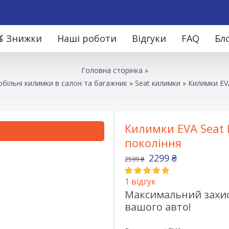
Знижки
Наші роботи
Відгуки
FAQ
Бл
Головна сторінка
»
більні килимки в салон та багажник
»
Seat килимки
»
Килимки EVA
Килимки EVA Seat L
покоління
2299
₴
2599
₴
1
відгук
Максимальний захист
вашого авто!