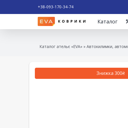
+38-093-170-34-74
Каталог
Каталог ательє «EVA»
»
Автокилимки, автомо
Знижка 300₴