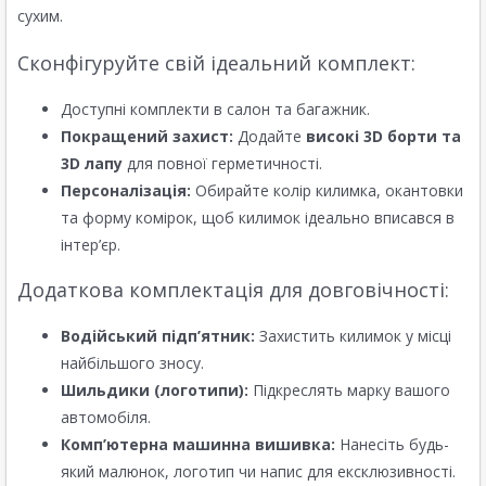
сухим.
Сконфігуруйте свій ідеальний комплект:
Доступні комплекти в салон та багажник.
Покращений захист:
Додайте
високі 3D борти та
3D лапу
для повної герметичності.
Персоналізація:
Обирайте колір килимка, окантовки
та форму комірок, щоб килимок ідеально вписався в
інтер’єр.
Додаткова комплектація для довговічності:
Водійський підп’ятник:
Захистить килимок у місці
найбільшого зносу.
Шильдики (логотипи):
Підкреслять марку вашого
автомобіля.
Комп’ютерна машинна вишивка:
Нанесіть будь-
який малюнок, логотип чи напис для ексклюзивності.