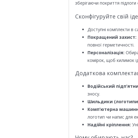
зберігаючи покриття підлоги 
Сконфігуруйте свій ід
Доступні комплекти в с
Покращений захист:
повної герметичності.
Персоналізація:
Обира
комірок, щоб килимок ід
Додаткова комплектаці
Водійський підп’ятни
зносу.
Шильдики (логотипи
Комп’ютерна машинн
логотип чи напис для е
Надійні кріплення:
Уні
Чому обирають нас?