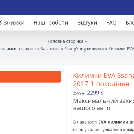
Знижки
Наші роботи
Відгуки
FAQ
Бл
Головна сторінка
»
килимки в салон та багажник
»
SsangYong килимки
»
Килимки EVA
Килимки EVA Ssang
2017 1 покоління
2299
₴
2599
₴
Максимальний захист
вашого авто!
В наявності
EVA килимки
дл
пісок у салоні: унікальна ком