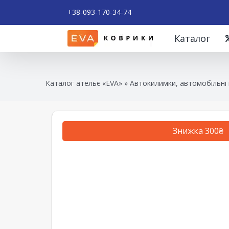
+38-093-170-34-74
Каталог
Каталог ательє «EVA»
»
Автокилимки, автомобільні 
Знижка 300₴