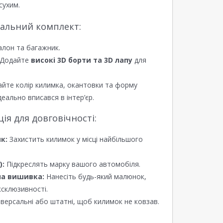
сухим.
еальний комплект:
алон та багажник.
Додайте
високі 3D борти та 3D лапу
для
йте колір килимка, окантовки та форму
еально вписався в інтер’єр.
я для довговічності:
к:
Захистить килимок у місці найбільшого
):
Підкреслять марку вашого автомобіля.
а вишивка:
Нанесіть будь-який малюнок,
ксклюзивності.
версальні або штатні, щоб килимок не ковзав.