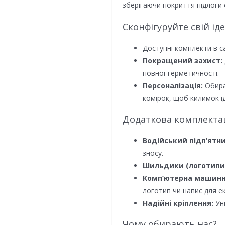
зберігаючи покриття підлоги 
Сконфігуруйте свій ід
Доступні комплекти в с
Покращений захист:
повної герметичності.
Персоналізація:
Обира
комірок, щоб килимок ід
Додаткова комплектаці
Водійський підп’ятни
зносу.
Шильдики (логотипи
Комп’ютерна машинн
логотип чи напис для е
Надійні кріплення:
Уні
Чому обирають нас?