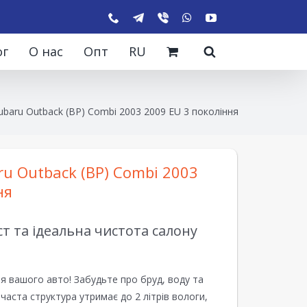
ог
О нас
Опт
RU
baru Outback (BP) Combi 2003 2009 EU 3 покоління
u Outback (BP) Combi 2003
ня
 та ідеальна чистота салону
я вашого авто! Забудьте про бруд, воду та
ірчаста структура утримає до 2 літрів вологи,