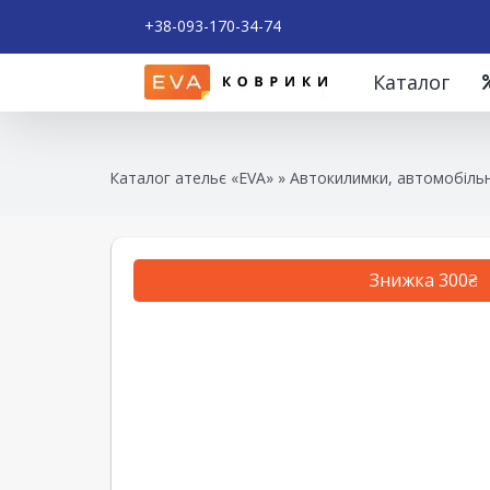
+38-093-170-34-74
Каталог
Каталог ательє «EVA»
»
Автокилимки, автомобільн
Знижка 300₴