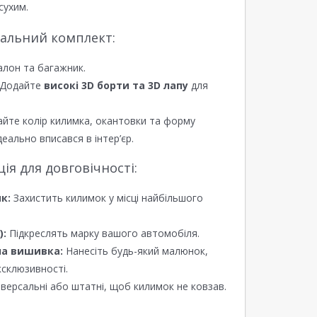
сухим.
еальний комплект:
алон та багажник.
Додайте
високі 3D борти та 3D лапу
для
йте колір килимка, окантовки та форму
еально вписався в інтер’єр.
я для довговічності:
к:
Захистить килимок у місці найбільшого
):
Підкреслять марку вашого автомобіля.
а вишивка:
Нанесіть будь-який малюнок,
ксклюзивності.
версальні або штатні, щоб килимок не ковзав.