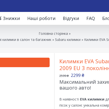
Знижки
Наші роботи
Відгуки
FAQ
Бл
Головна сторінка
»
і килимки в салон та багажник
»
Subaru килимки
»
Килимки EVA Su
Килимки EVA Subar
2009 EU 3 поколін
2299
₴
2599
₴
Максимальний захист
вашого авто!
В наявності
EVA килимки
дл
пісок у салоні: унікальна ком