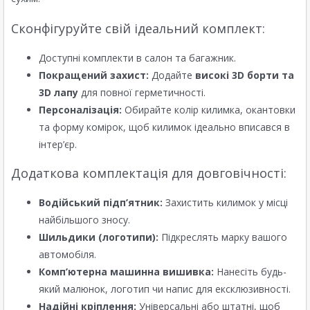
Сконфігуруйте свій ідеальний комплект:
Доступні комплекти в салон та багажник.
Покращений захист:
Додайте
високі 3D борти та
3D лапу
для повної герметичності.
Персоналізація:
Обирайте колір килимка, окантовки
та форму комірок, щоб килимок ідеально вписався в
інтер’єр.
Додаткова комплектація для довговічності:
Водійський підп’ятник:
Захистить килимок у місці
найбільшого зносу.
Шильдики (логотипи):
Підкреслять марку вашого
автомобіля.
Комп’ютерна машинна вишивка:
Нанесіть будь-
який малюнок, логотип чи напис для ексклюзивності.
Надійні кріплення:
Універсальні або штатні, щоб