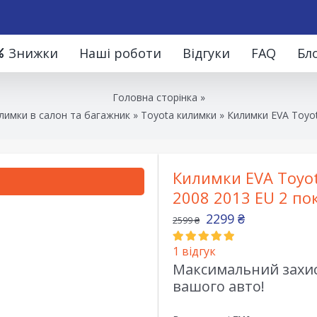
Знижки
Наші роботи
Відгуки
FAQ
Бл
Головна сторінка
»
лимки в салон та багажник
»
Toyota килимки
»
Килимки EVA Toyot
Килимки EVA Toyot
2008 2013 EU 2 по
2299
₴
2599
₴
1
відгук
Максимальний захист
вашого авто!