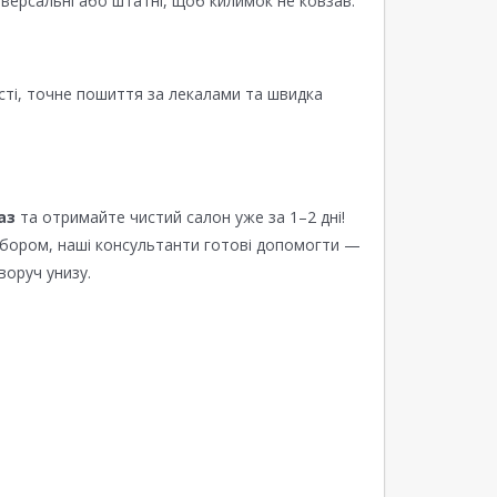
версальні або штатні, щоб килимок не ковзав.
сті, точне пошиття за лекалами та швидка
аз
та отримайте чистий салон уже за 1–2 дні!
ибором, наші консультанти готові допомогти —
воруч унизу.