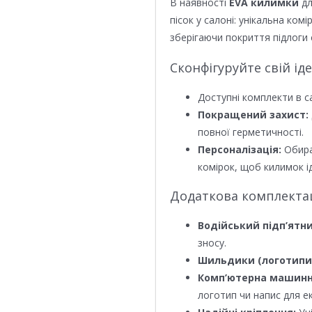
В наявності
EVA килимки
дл
пісок у салоні: унікальна ком
зберігаючи покриття підлоги 
Сконфігуруйте свій ід
Доступні комплекти в с
Покращений захист:
повної герметичності.
Персоналізація:
Обира
комірок, щоб килимок ід
Додаткова комплектаці
Водійський підп’ятни
зносу.
Шильдики (логотипи
Комп’ютерна машинн
логотип чи напис для е