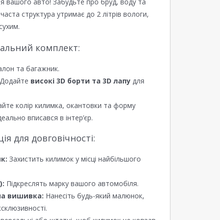
я вашого авто! Забудьте про бруд, воду та
ірчаста структура утримає до 2 літрів вологи,
сухим.
еальний комплект:
алон та багажник.
Додайте
високі 3D борти та 3D лапу
для
йте колір килимка, окантовки та форму
еально вписався в інтер’єр.
я для довговічності:
к:
Захистить килимок у місці найбільшого
):
Підкреслять марку вашого автомобіля.
а вишивка:
Нанесіть будь-який малюнок,
ксклюзивності.