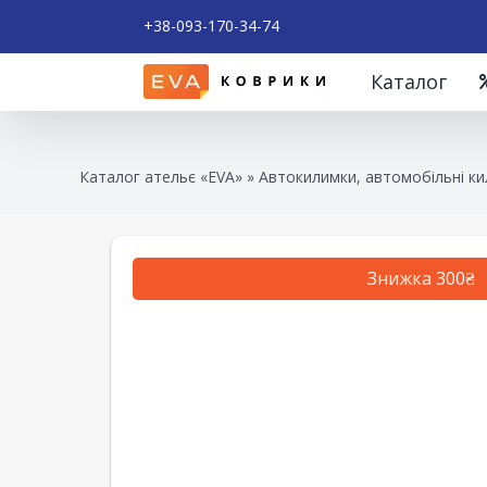
+38-093-170-34-74
Каталог
Каталог ательє «EVA»
»
Автокилимки, автомобільні ки
Знижка 300₴