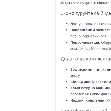
зберігаючи покриття підлоги 
Сконфігуруйте свій ід
Доступні комплекти в с
Покращений захист:
повної герметичності.
Персоналізація:
Обира
комірок, щоб килимок ід
Додаткова комплектаці
Водійський підп’ятни
зносу.
Шильдики (логотипи
Комп’ютерна машинн
логотип чи напис для е
Надійні кріплення:
Уні
Чому обирають нас?