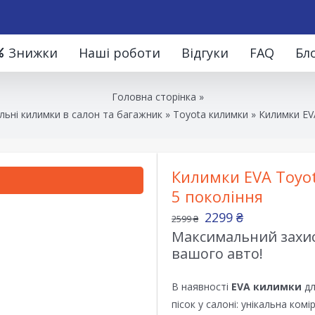
Знижки
Наші роботи
Відгуки
FAQ
Бл
Головна сторінка
»
льні килимки в салон та багажник
»
Toyota килимки
»
Килимки EVA
Килимки EVA Toyota
5 покоління
2299
₴
2599
₴
Максимальний захист
вашого авто!
В наявності
EVA килимки
дл
пісок у салоні: унікальна ком