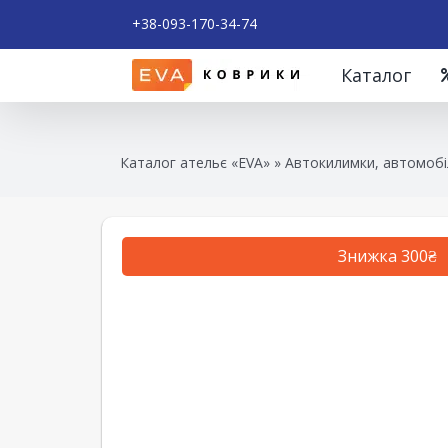
+38-093-170-34-74
Каталог
Каталог ательє «EVA»
»
Автокилимки, автомобі
Знижка 300₴