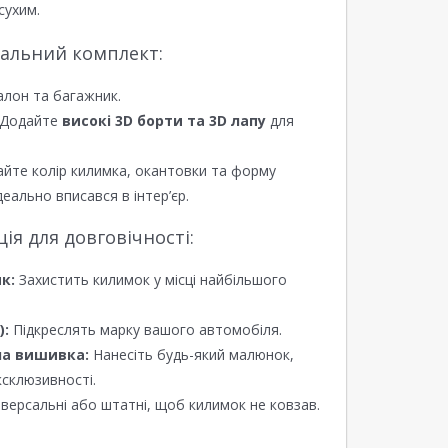
сухим.
еальний комплект:
алон та багажник.
Додайте
високі 3D борти та 3D лапу
для
йте колір килимка, окантовки та форму
еально вписався в інтер’єр.
я для довговічності:
к:
Захистить килимок у місці найбільшого
):
Підкреслять марку вашого автомобіля.
а вишивка:
Нанесіть будь-який малюнок,
ксклюзивності.
версальні або штатні, щоб килимок не ковзав.