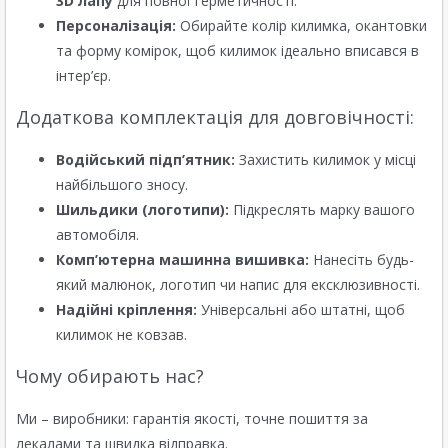
3D лапу
для повної герметичності.
Персоналізація:
Обирайте колір килимка, окантовки
та форму комірок, щоб килимок ідеально вписався в
інтер’єр.
Додаткова комплектація для довговічності:
Водійський підп’ятник:
Захистить килимок у місці
найбільшого зносу.
Шильдики (логотипи):
Підкреслять марку вашого
автомобіля.
Комп’ютерна машинна вишивка:
Нанесіть будь-
який малюнок, логотип чи напис для ексклюзивності.
Надійні кріплення:
Універсальні або штатні, щоб
килимок не ковзав.
Чому обирають нас?
Ми – виробники: гарантія якості, точне пошиття за
лекалами та швидка відправка.