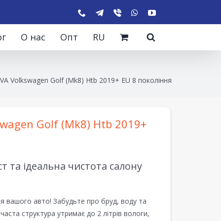
ог
О нас
Опт
RU
VA Volkswagen Golf (Mk8) Htb 2019+ EU 8 покоління
wagen Golf (Mk8) Htb 2019+
 та ідеальна чистота салону
я вашого авто! Забудьте про бруд, воду та
ірчаста структура утримає до 2 літрів вологи,