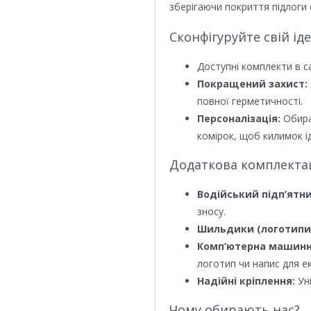
зберігаючи покриття підлоги 
Сконфігуруйте свій ід
Доступні комплекти в с
Покращений захист:
повної герметичності.
Персоналізація:
Обира
комірок, щоб килимок ід
Додаткова комплектаці
Водійський підп’ятни
зносу.
Шильдики (логотипи
Комп’ютерна машинн
логотип чи напис для е
Надійні кріплення:
Уні
Чому обирають нас?