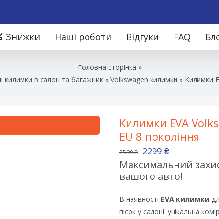
Знижки
Наші роботи
Відгуки
FAQ
Бл
Головна сторінка
»
і килимки в салон та багажник
»
Volkswagen килимки
»
Килимки E
Килимки EVA Volks
EU 8 покоління
2299
₴
2599
₴
Максимальний захист
вашого авто!
В наявності
EVA килимки
дл
пісок у салоні: унікальна ком