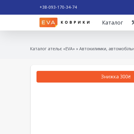
+38-093-170-34-74
Каталог
Каталог ательє «EVA»
»
Автокилимки, автомобільн
Знижка 300₴