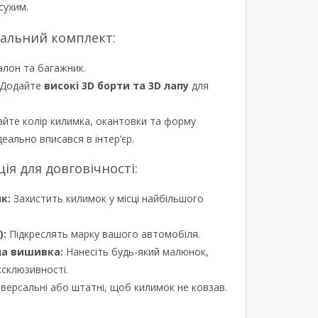
сухим.
еальний комплект:
алон та багажник.
Додайте
високі 3D борти та 3D лапу
для
йте колір килимка, окантовки та форму
еально вписався в інтер’єр.
я для довговічності:
к:
Захистить килимок у місці найбільшого
):
Підкреслять марку вашого автомобіля.
а вишивка:
Нанесіть будь-який малюнок,
ксклюзивності.
версальні або штатні, щоб килимок не ковзав.