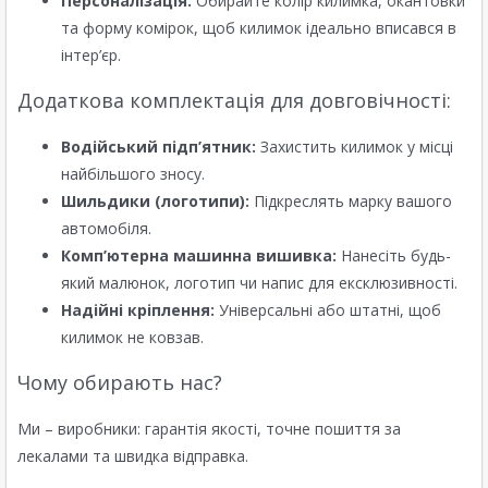
Персоналізація:
Обирайте колір килимка, окантовки
та форму комірок, щоб килимок ідеально вписався в
інтер’єр.
Додаткова комплектація для довговічності:
Водійський підп’ятник:
Захистить килимок у місці
найбільшого зносу.
Шильдики (логотипи):
Підкреслять марку вашого
автомобіля.
Комп’ютерна машинна вишивка:
Нанесіть будь-
який малюнок, логотип чи напис для ексклюзивності.
Надійні кріплення:
Універсальні або штатні, щоб
килимок не ковзав.
Чому обирають нас?
Ми – виробники: гарантія якості, точне пошиття за
лекалами та швидка відправка.