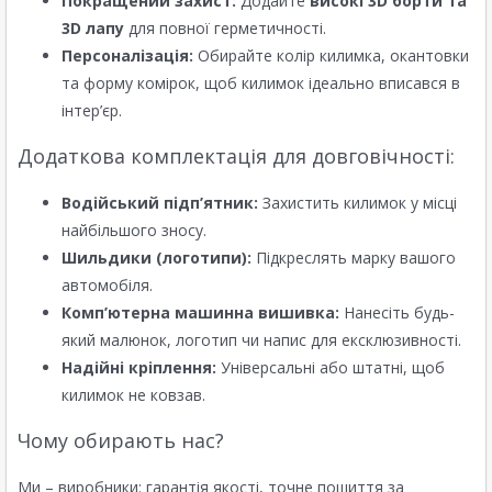
Покращений захист:
Додайте
високі 3D борти та
3D лапу
для повної герметичності.
Персоналізація:
Обирайте колір килимка, окантовки
та форму комірок, щоб килимок ідеально вписався в
інтер’єр.
Додаткова комплектація для довговічності:
Водійський підп’ятник:
Захистить килимок у місці
найбільшого зносу.
Шильдики (логотипи):
Підкреслять марку вашого
автомобіля.
Комп’ютерна машинна вишивка:
Нанесіть будь-
який малюнок, логотип чи напис для ексклюзивності.
Надійні кріплення:
Універсальні або штатні, щоб
килимок не ковзав.
Чому обирають нас?
Ми – виробники: гарантія якості, точне пошиття за