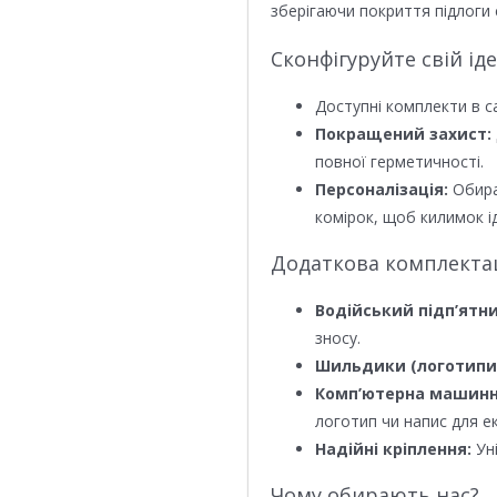
зберігаючи покриття підлоги 
Сконфігуруйте свій ід
Доступні комплекти в с
Покращений захист:
повної герметичності.
Персоналізація:
Обира
комірок, щоб килимок ід
Додаткова комплектаці
Водійський підп’ятни
зносу.
Шильдики (логотипи
Комп’ютерна машинн
логотип чи напис для е
Надійні кріплення:
Уні
Чому обирають нас?