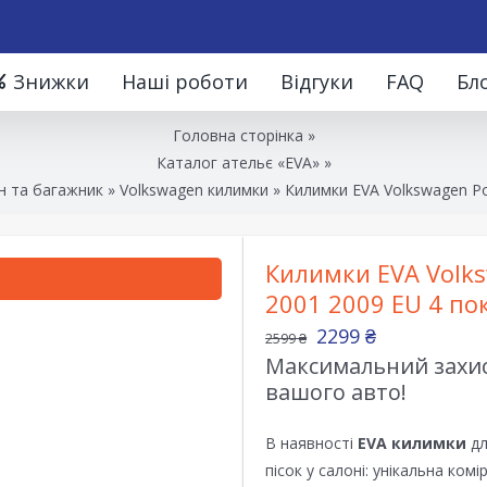
Знижки
Наші роботи
Відгуки
FAQ
Бл
Головна сторінка
»
Каталог ательє «EVA»
»
н та багажник
»
Volkswagen килимки
»
Килимки EVA Volkswagen Pol
Килимки EVA Volksw
2001 2009 EU 4 по
2299
₴
2599
₴
Максимальний захист
вашого авто!
В наявності
EVA килимки
дл
пісок у салоні: унікальна ком