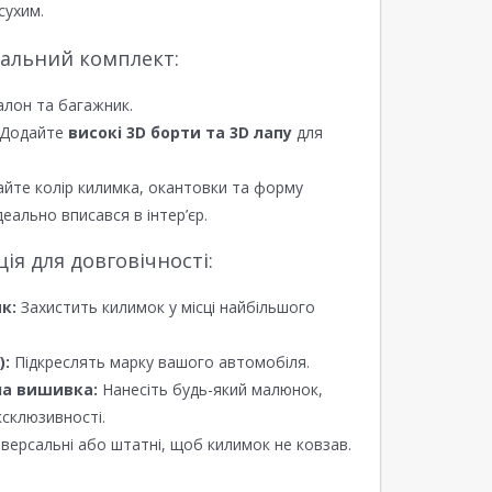
сухим.
еальний комплект:
алон та багажник.
Додайте
високі 3D борти та 3D лапу
для
йте колір килимка, окантовки та форму
еально вписався в інтер’єр.
я для довговічності:
к:
Захистить килимок у місці найбільшого
):
Підкреслять марку вашого автомобіля.
а вишивка:
Нанесіть будь-який малюнок,
ксклюзивності.
версальні або штатні, щоб килимок не ковзав.