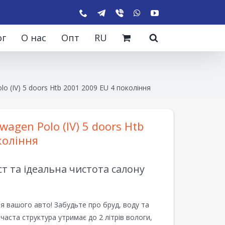
ог
О нас
Опт
RU
o (IV) 5 doors Htb 2001 2009 EU 4 покоління
agen Polo (IV) 5 doors Htb
коління
 та ідеальна чистота салону
я вашого авто! Забудьте про бруд, воду та
ірчаста структура утримає до 2 літрів вологи,