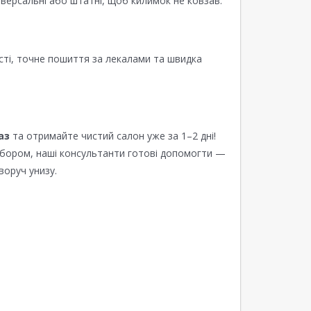
версальні або штатні, щоб килимок не ковзав.
сті, точне пошиття за лекалами та швидка
аз
та отримайте чистий салон уже за 1–2 дні!
ибором, наші консультанти готові допомогти —
воруч унизу.