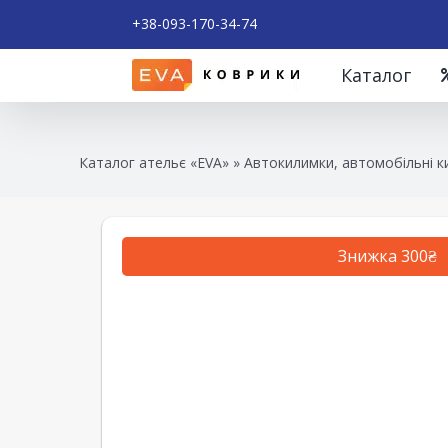
+38-093-170-34-74
Каталог
Каталог ательє «EVA»
»
Автокилимки, автомобільні к
Знижка 300₴