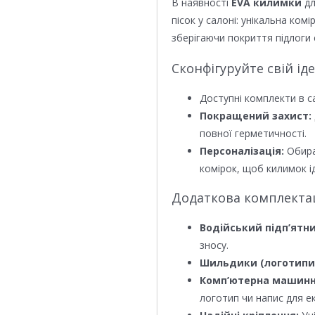
В наявності
EVA килимки
дл
пісок у салоні: унікальна ком
зберігаючи покриття підлоги 
Сконфігуруйте свій ід
Доступні комплекти в с
Покращений захист:
повної герметичності.
Персоналізація:
Обира
комірок, щоб килимок ід
Додаткова комплектаці
Водійський підп’ятни
зносу.
Шильдики (логотипи
Комп’ютерна машинн
логотип чи напис для е