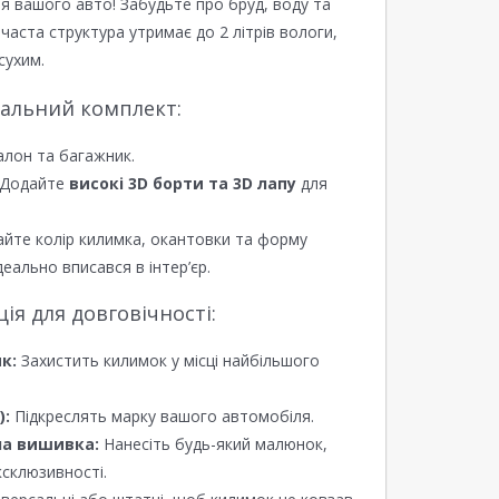
я вашого авто! Забудьте про бруд, воду та
ірчаста структура утримає до 2 літрів вологи,
сухим.
еальний комплект:
алон та багажник.
Додайте
високі 3D борти та 3D лапу
для
йте колір килимка, окантовки та форму
еально вписався в інтер’єр.
я для довговічності:
к:
Захистить килимок у місці найбільшого
):
Підкреслять марку вашого автомобіля.
а вишивка:
Нанесіть будь-який малюнок,
ксклюзивності.