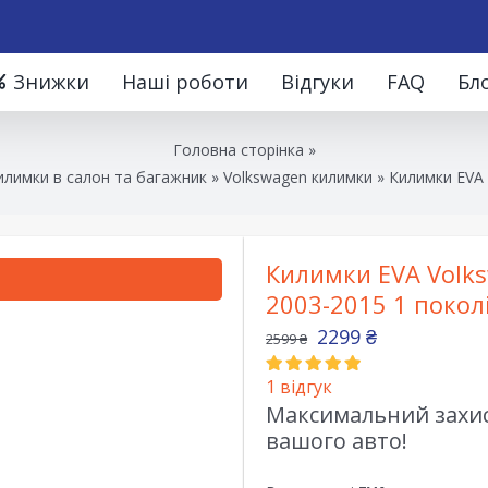
Знижки
Наші роботи
Відгуки
FAQ
Бл
Головна сторінка
»
илимки в салон та багажник
»
Volkswagen килимки
»
Килимки EVA 
Килимки EVA Volks
2003-2015 1 покол
2299
₴
2599
₴
1
відгук
Максимальний захист
вашого авто!