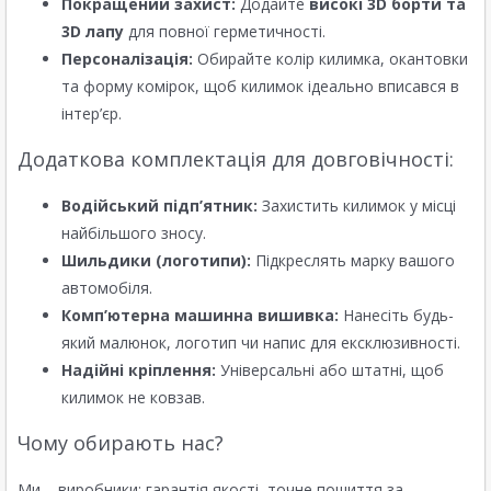
Покращений захист:
Додайте
високі 3D борти та
3D лапу
для повної герметичності.
Персоналізація:
Обирайте колір килимка, окантовки
та форму комірок, щоб килимок ідеально вписався в
інтер’єр.
Додаткова комплектація для довговічності:
Водійський підп’ятник:
Захистить килимок у місці
найбільшого зносу.
Шильдики (логотипи):
Підкреслять марку вашого
автомобіля.
Комп’ютерна машинна вишивка:
Нанесіть будь-
який малюнок, логотип чи напис для ексклюзивності.
Надійні кріплення:
Універсальні або штатні, щоб
килимок не ковзав.
Чому обирають нас?
Ми – виробники: гарантія якості, точне пошиття за