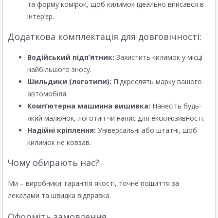
та форму комірок, щоб килимок ідеально вписався в
інтер’єр.
Додаткова комплектація для довговічності:
Водійський підп’ятник:
Захистить килимок у місці
найбільшого зносу.
Шильдики (логотипи):
Підкреслять марку вашого
автомобіля.
Комп’ютерна машинна вишивка:
Нанесіть будь-
який малюнок, логотип чи напис для ексклюзивності.
Надійні кріплення:
Універсальні або штатні, щоб
килимок не ковзав.
Чому обирають нас?
Ми – виробники: гарантія якості, точне пошиття за
лекалами та швидка відправка.
Оформіть замовлення