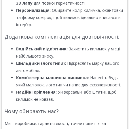
3D лапу
для повної герметичності.
Персоналізація:
Обирайте колір килимка, окантовки
та форму комірок, щоб килимок ідеально вписався в
інтер’єр.
Додаткова комплектація для довговічності:
Водійський підп’ятник:
Захистить килимок у місці
найбільшого зносу.
Шильдики (логотипи):
Підкреслять марку вашого
автомобіля.
Комп’ютерна машинна вишивка:
Нанесіть будь-
який малюнок, логотип чи напис для ексклюзивності.
Надійні кріплення:
Універсальні або штатні, щоб
килимок не ковзав.
Чому обирають нас?
Ми – виробники: гарантія якості, точне пошиття за