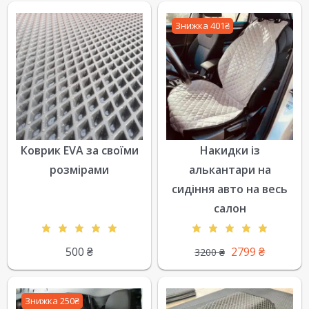
Знижка 401₴
Коврик EVA за своїми
Накидки із
розмірами
алькантари на
сидіння авто на весь
салон
500
₴
2799
₴
3200
₴
Знижка 250₴