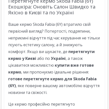
Перетягнуте кермо Skoda Fabia (6Y)
Екошкіра: Оновіть Салон Швидко та
Якісно в Києві та по Україні
Ваше кермо Skoda Fabia (6Y) втратило свій
первісний вигляд? Потертості, подряпини,
неприємні відчуття під час керування не тільки
псують естетику салону, а й знижують
комфорт. Якщо ви шукаєте, де
перетягнути
кермо у Києві
або по
Україні
, а також
цікавитеся можливістю
купити вже готове
кермо
, ми пропонуємо ідеальне рішення:
готове перетягнуте кермо для Skoda Fabia
(6Y)
, яке поверне вашому автомобілю відчуття
новизни та свіжості.
Це кермо професійно перетягнуто