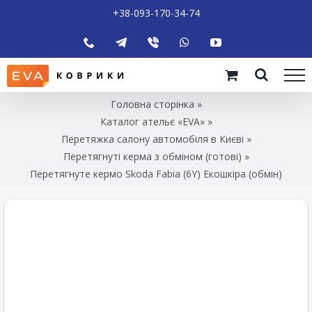
+38-093-170-34-74
Головна сторінка
»
Каталог ательє «EVA»
»
Перетяжка салону автомобіля в Києві
»
Перетягнуті керма з обміном (готові)
»
Перетягнуте кермо Skoda Fabia (6Y) Екошкіра (обмін)