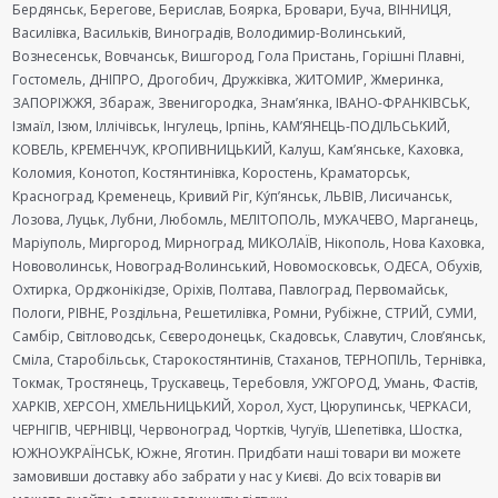
Бердянськ, Берегове, Берислав, Боярка, Бровари, Буча, ВІННИЦЯ,
Василівка, Васильків, Виноградів, Володимир-Волинський,
Вознесенськ, Вовчанськ, Вишгород, Гола Пристань, Горішні Плавні,
Гостомель, ДНІПРО, Дрогобич, Дружківка, ЖИТОМИР, Жмеринка,
ЗАПОРІЖЖЯ, Збараж, Звенигородка, Знам’янка, ІВАНО-ФРАНКІВСЬК,
Ізмаїл, Ізюм, Іллічівськ, Інгулець, Ірпінь, КАМ’ЯНЕЦЬ-ПОДІЛЬСЬКИЙ,
КОВЕЛЬ, КРЕМЕНЧУК, КРОПИВНИЦЬКИЙ, Калуш, Кам’янське, Каховка,
Коломия, Конотоп, Костянтинівка, Коростень, Краматорськ,
Красноград, Кременець, Кривий Ріг, Ку́п’янськ, ЛЬВІВ, Лисичанськ,
Лозова, Луцьк, Лубни, Любомль, МЕЛІТОПОЛЬ, МУКАЧЕВО, Марганець,
Маріуполь, Миргород, Мирноград, МИКОЛАЇВ, Нікополь, Нова Каховка,
Нововолинськ, Новоград-Волинський, Новомосковськ, ОДЕСА, Обухів,
Охтирка, Орджонікідзе, Оріхів, Полтава, Павлоград, Первомайськ,
Пологи, РІВНЕ, Роздільна, Решетилівка, Ромни, Рубіжне, СТРИЙ, СУМИ,
Самбір, Світловодськ, Сєверодонецьк, Скадовськ, Славутич, Слов’янськ,
Сміла, Старобільськ, Старокостянтинів, Стаханов, ТЕРНОПІЛЬ, Тернівка,
Токмак, Тростянець, Трускавець, Теребовля, УЖГОРОД, Умань, Фастів,
ХАРКІВ, ХЕРСОН, ХМЕЛЬНИЦЬКИЙ, Хорол, Хуст, Цюрупинськ, ЧЕРКАСИ,
ЧЕРНІГІВ, ЧЕРНІВЦІ, Червоноград, Чортків, Чугуїв, Шепетівка, Шостка,
ЮЖНОУКРАЇНСЬК, Южне, Яготин. Придбати наші товари ви можете
замовивши доставку або забрати у нас у Києві. До всіх товарів ви