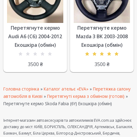
Перетягнуте кермо
Перетягнуте кермо
Audi A6 (C6) 2004-2012
Mazda 3 BK 2003-2008
Екошкіра (обмін)
Екошкіра (обмін)
3500
₴
3500
₴
Головна сторінка
»
Каталог ательє «EVA»
»
Перетяжка салону
автомобіля в Києві
»
Перетягнуті керма з обміном (готові)
»
Перетягнуте кермо Skoda Fabia (6Y) Екошкіра (обмін)
Інтернет-магазин автоаксесуарів та автокилимків EVA.com.ua здійснює
доставку до міст: КИЇВ, БОРИСПІЛЬ, ОЛЕКСАНДРІЯ, Артемівськ, Балаклія,
Бахмач, Бахмут, Біла Церква, Білгород-Дністровський, Бердичів,