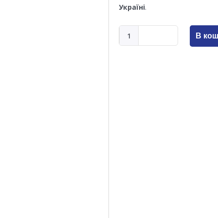
Україні
.
В ко