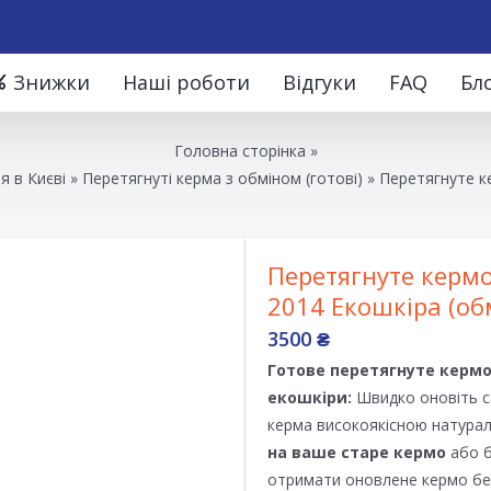
Знижки
Наші роботи
Відгуки
FAQ
Бл
Головна сторінка
»
я в Києві
»
Перетягнуті керма з обміном (готові)
»
Перетягнуте ке
Перетягнуте кермо
2014 Екошкіра (об
3500
₴
Готове перетягнуте керм
екошкіри:
Швидко оновіть с
керма високоякісною натура
на ваше старе кермо
або б
отримати оновлене кермо бе