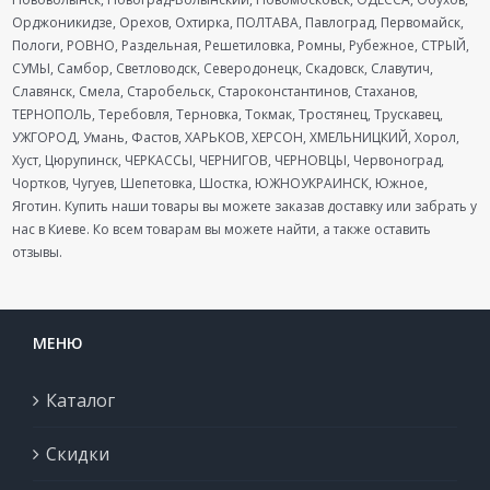
Орджоникидзе, Орехов, Охтирка, ПОЛТАВА, Павлоград, Первомайск,
Пологи, РОВНО, Раздельная, Решетиловка, Ромны, Рубежное, СТРЫЙ,
СУМЫ, Самбор, Светловодск, Северодонецк, Скадовск, Славутич,
Славянск, Смела, Старобельск, Староконстантинов, Стаханов,
ТЕРНОПОЛЬ, Теребовля, Терновка, Токмак, Тростянец, Трускавец,
УЖГОРОД, Умань, Фастов, ХАРЬКОВ, ХЕРСОН, ХМЕЛЬНИЦКИЙ, Хорол,
Хуст, Цюрупинск, ЧЕРКАССЫ, ЧЕРНИГОВ, ЧЕРНОВЦЫ, Червоноград,
Чортков, Чугуев, Шепетовка, Шостка, ЮЖНОУКРАИНСК, Южное,
Яготин. Купить наши товары вы можете заказав доставку или забрать у
нас в Киеве. Ко всем товарам вы можете найти, а также оставить
отзывы.
МЕНЮ
Каталог
Скидки