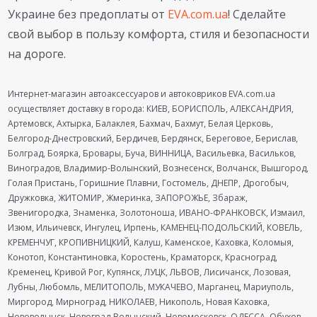
Украине без предоплаты от
EVA.com.ua
! Сделайте
свой выбор в пользу комфорта, стиля и безопасности
на дороге.
Интернет-магазин автоаксессуаров и автоковриков EVA.com.ua
осуществляет доставку в города: КИЕВ, БОРИСПОЛЬ, АЛЕКСАНДРИЯ,
Артемовск, Ахтырка, Балаклея, Бахмач, Бахмут, Белая Церковь,
Белгород-Днестровский, Бердичев, Бердянск, Береговое, Берислав,
Болград, Боярка, Бровары, Буча, ВИННИЦА, Васильевка, Васильков,
Виноградов, Владимир-Волынский, Вознесенск, Волчанск, Вышгород,
Голая Пристань, Горишние Плавни, Гостомель, ДНЕПР, Дрогобыч,
Дружковка, ЖИТОМИР, Жмеринка, ЗАПОРОЖЬЕ, Збараж,
Звенигородка, Знаменка, Золотоноша, ИВАНО-ФРАНКОВСК, Измаил,
Изюм, Ильичевск, Ингулец, Ирпень, КАМЕНЕЦ-ПОДОЛЬСКИЙ, КОВЕЛЬ,
КРЕМЕНЧУГ, КРОПИВНИЦКИЙ, Калуш, Каменское, Каховка, Коломыя,
Конотоп, Константиновка, Коростень, Краматорск, Красноград,
Кременец, Кривой Рог, Купянск, ЛУЦК, ЛЬВОВ, Лисичанск, Лозовая,
Лубны, Любомль, МЕЛИТОПОЛЬ, МУКАЧЕВО, Марганец, Мариуполь,
Миргород, Мирноград, НИКОЛАЕВ, Никополь, Новая Каховка,
Нововолынск, Новоград-Волынский, Новомосковск, ОДЕССА, Обухов,