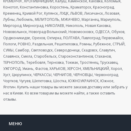
КРЕМЕНЧУГ, КРОПИВНИЦКИЙ, Калуш, Каменское, Каховка, Коломыя,
Конотоп, Константиновка, Коростень, Краматорск, Красноград,
Кременец, Кривой Рог, Купянск, ЛУЦК, ЛЬВОВ, Лисичанск, Лозовая,
Лубны, Любомль, МЕЛИТОПОЛЬ, МУКАЧЕВО, Марганец, Мариуполь,
Миргород, Мирноград, НИКОЛАЕВ, Никополь, Новая Каховка,
Нововолынск, Новоград-Волынский, Новомосковск, ОДЕССА, Обухов,
Орджоникидзе, Орехов, Охтирка, ПОЛТАВА, Павлоград, Первомайск,
Пологи, РОВНО, Раздельная, Решетиловка, Ромны, Рубежное, СТРЫЙ,
СУМЫ, Самбор, Светловодск, Северодонецк, Скадовск, Славутич,
Славянск, Смела, Старобельск, Староконстантинов, Стаханов,
ТЕРНОПОЛЬ, Теребовля, Терновка, Токмак, Тростянец, Трускавец,
УЖГОРОД, Умань, Фастов, ХАРЬКОВ, ХЕРСОН, ХМЕЛЬНИЦКИЙ, Хорол,
Хуст, Цюрупинск, ЧЕРКАССЫ, ЧЕРНИГОВ, ЧЕРНОВЦЫ, Червоноград,
Чортков, Чугуев, Шепетовка, Шостка, ЮЖНОУКРАИНСК, Южное,
Яготин. Купить наши товары вы можете заказав доставку или забрать у
нас в Киеве. Ко всем товарам вы можете найти, а также оставить
отзывы.
МЕНЮ