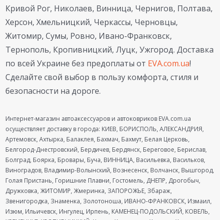
Кривой Рог, Николаев, Винница, Чернигов, Полтава,
Херсон, Хмельницкий, Черкассы, Черновцы,
Житомир, Сумы, Ровно, Ивано-Франковск,
Тернополь, Кропивницкий, Луцк, Ужгород. Доставка
по всей Украине без предоплаты от
EVA.com.ua
!
Сделайте свой выбор в пользу комфорта, стиля и
безопасности на дороге.
Интернет-магазин автоаксессуаров и автоковриков EVA.com.ua
осуществляет доставку в города: КИЕВ, БОРИСПОЛЬ, АЛЕКСАНДРИЯ,
Артемовск, Ахтырка, Балаклея, Бахмач, Бахмут, Белая Церковь,
Белгород-Днестровский, Бердичев, Бердянск, Береговое, Берислав,
Болград, Боярка, Бровары, Буча, ВИННИЦА, Васильевка, Васильков,
Виноградов, Владимир-Волынский, Вознесенск, Волчанск, Вышгород,
Голая Пристань, Горишние Плавни, Гостомель, ДНЕПР, Дрогобыч,
Дружковка, ЖИТОМИР, Жмеринка, ЗАПОРОЖЬЕ, Збараж,
Звенигородка, Знаменка, Золотоноша, ИВАНО-ФРАНКОВСК, Измаил,
Изюм, Ильичевск, Ингулец, Ирпень, КАМЕНЕЦ-ПОДОЛЬСКИЙ, КОВЕЛЬ,