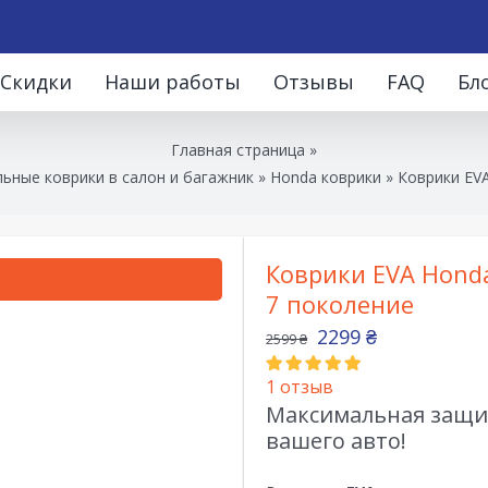
Скидки
Наши работы
Отзывы
FAQ
Бл
Главная страница
»
ьные коврики в салон и багажник
»
Honda коврики
»
Коврики EVA
Коврики EVA Honda
7 поколение
2299
₴
2599
₴
1
отзыв
Максимальная защит
вашего авто!