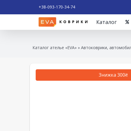
+38-093-170-34-74
Каталог
Каталог ателье «EVA»
»
Автоковрики, автомобил
Знижка 300₴