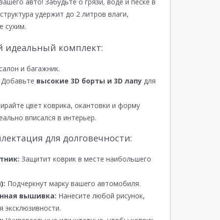
вашего авто! Забудьте о грязи, воде и песке в
структура удержит до 2 литров влаги,
е сухим.
й идеальный комплект:
салон и багажник.
Добавьте
высокие 3D борты и 3D лапу
для
райте цвет коврика, окантовки и форму
еально вписался в интерьер.
лектация для долговечности:
тник:
Защитит коврик в месте наибольшего
):
Подчеркнут марку вашего автомобиля.
нная вышивка:
Нанесите любой рисунок,
я эксклюзивности.