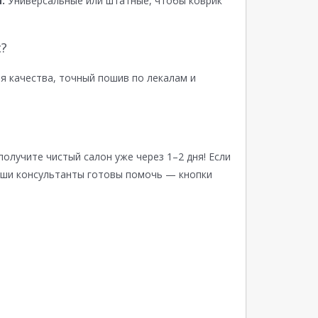
:
Универсальные или штатные, чтобы коврик
?
я качества, точный пошив по лекалам и
получите чистый салон уже через 1–2 дня! Если
аши консультанты готовы помочь — кнопки