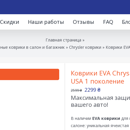
Скидки
Наши работы
Отзывы
FAQ
Бл
Главная страница
»
ные коврики в салон и багажник
»
Chrysler коврики
»
Коврики EVA
Коврики EVA Chrysl
USA 1 поколение
2299
₴
2599
₴
Максимальная защит
вашего авто!
В наличии
EVA коврики
для 
салоне: уникальная ячеистая 