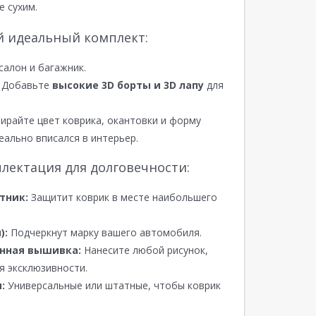
е сухим.
й идеальный комплект:
салон и багажник.
Добавьте
высокие 3D борты и 3D лапу
для
райте цвет коврика, окантовки и форму
еально вписался в интерьер.
лектация для долговечности:
тник:
Защитит коврик в месте наибольшего
):
Подчеркнут марку вашего автомобиля.
нная вышивка:
Нанесите любой рисунок,
я эксклюзивности.
:
Универсальные или штатные, чтобы коврик