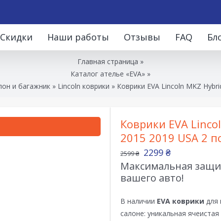
Скидки
Наши работы
Отзывы
FAQ
Бл
Главная страница
»
Каталог ателье «EVA»
»
лон и багажник
»
Lincoln коврики
»
Коврики EVA Lincoln MKZ Hybri
Коврики EVA Lincol
2015 2019 USA 2 п
2299
₴
2599
₴
Максимальная защит
вашего авто!
В наличии
EVA коврики
для 
салоне: уникальная ячеистая 