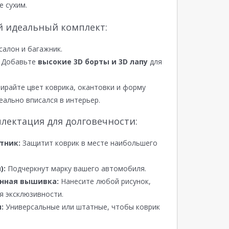
е сухим.
й идеальный комплект:
салон и багажник.
Добавьте
высокие 3D борты и 3D лапу
для
райте цвет коврика, окантовки и форму
еально вписался в интерьер.
лектация для долговечности:
тник:
Защитит коврик в месте наибольшего
):
Подчеркнут марку вашего автомобиля.
нная вышивка:
Нанесите любой рисунок,
я эксклюзивности.
:
Универсальные или штатные, чтобы коврик