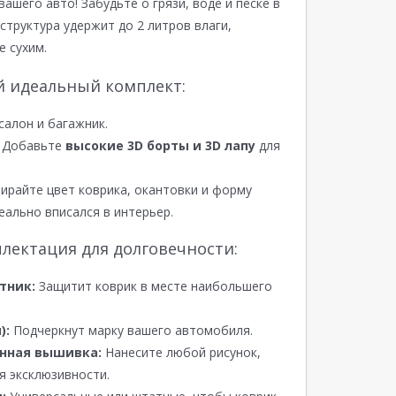
вашего авто! Забудьте о грязи, воде и песке в
структура удержит до 2 литров влаги,
е сухим.
й идеальный комплект:
салон и багажник.
Добавьте
высокие 3D борты и 3D лапу
для
райте цвет коврика, окантовки и форму
еально вписался в интерьер.
лектация для долговечности:
тник:
Защитит коврик в месте наибольшего
):
Подчеркнут марку вашего автомобиля.
нная вышивка:
Нанесите любой рисунок,
я эксклюзивности.