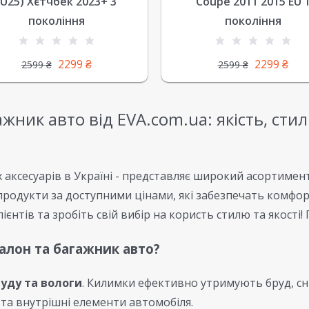
(U25) Хєтчбек 2023+ 3
Coupe 2011 2015 EU 
покоління
покоління
2299
₴
2299
₴
2599
₴
2599
₴
ажник авто від EVA.com.ua: якість, ст
х аксесуарів в Україні - представляє широкий асортимен
родукти за доступними цінами, які забезпечать комфорт
єнтів та зробіть свій вибір на користь стилю та якості!
салон та багажник авто?
руду та вологи
. Килимки ефективно утримують бруд, сні
та внутрішні елементи автомобіля.