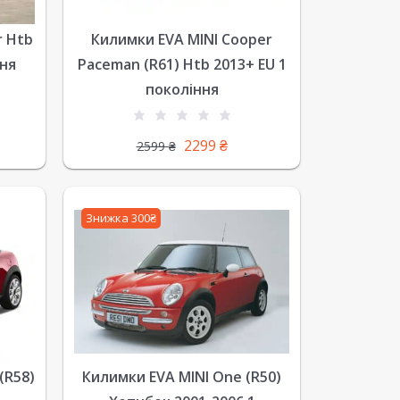
r Htb
Килимки EVA MINI Cooper
ння
Paceman (R61) Htb 2013+ EU 1
покоління
2299
₴
2599
₴
Знижка 300₴
Килимки EVA MINI One (R50)
(R58)