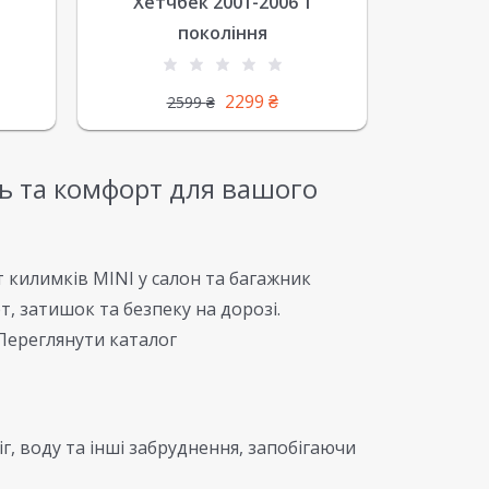
Хетчбек 2001-2006 1
1
покоління
2299
₴
2599
₴
иль та комфорт для вашого
т килимків MINI у салон та багажник
, затишок та безпеку на дорозі.
 Переглянути каталог
г, воду та інші забруднення, запобігаючи