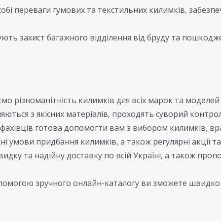
обі переваги гумових та текстильних килимків, забезпе
ють захист багажного відділення від бруду та пошкод
о різноманітність килимків для всіх марок та моделей 
яються з якісних матеріалів, проходять суворий контрол
ахівців готова допомогти вам з вибором килимків, вр
і умови придбання килимків, а також регулярні акції та
дку та надійну доставку по всій Україні, а також про
помогою зручного онлайн-каталогу ви зможете швидко 