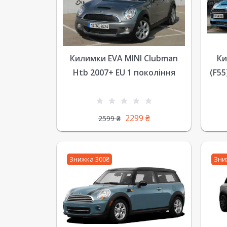
Килимки EVA MINI Clubman
Ки
Htb 2007+ EU 1 покоління
(F55
2299
₴
2599
₴
Знижка 300₴
Зни