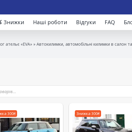
Знижки
Наші роботи
Відгуки
FAQ
Бл
ог ательє «EVA»
»
Автокилимки, автомобільні килимки в салон т
жка 300₴
Знижка 300₴