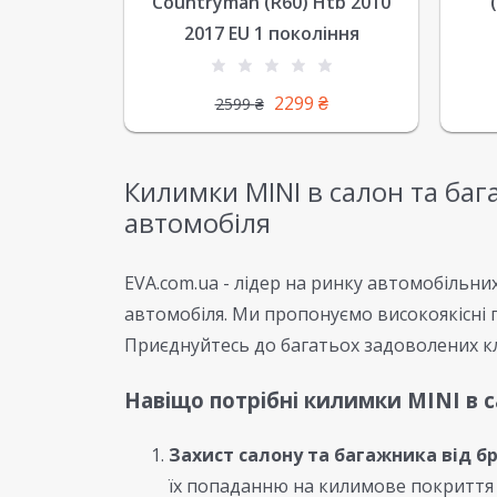
Countryman (R60) Htb 2010
2017 EU 1 покоління
2299
₴
2599
₴
Килимки MINI в салон та баг
автомобіля
EVA.com.ua - лідер на ринку автомобільни
автомобіля. Ми пропонуємо високоякісні п
Приєднуйтесь до багатьох задоволених клі
Навіщо потрібні килимки MINI в 
Захист салону та багажника від б
їх попаданню на килимове покриття 