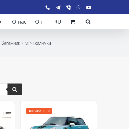
ог
О нас
Опт
RU
а багажник
»
MINI килимки
Знижка 300₴