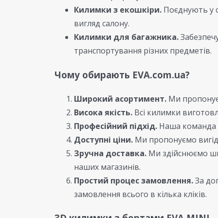
Килимки з екошкіри.
Поєднують у с
вигляд салону.
Килимки для багажника.
Забезпечу
транспортування різних предметів.
Чому обирають EVA.com.ua?
Широкий асортимент.
Ми пропонуєм
Висока якість.
Всі килимки виготовл
Професійний підхід.
Наша команда ф
Доступні ціни.
Ми пропонуємо вигідн
Зручна доставка.
Ми здійснюємо шви
наших магазинів.
Простий процес замовлення.
За до
замовлення всього в кілька кліків.
3D килимки з бортами EVA MINI