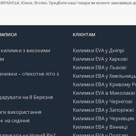
УКРАЇНСЬК, Южне, Яготин. Придбати наші товари ви можете замовивши доста
 ЗАПИСИ
КЛІЄНТАМ
 килимки з високими
Килимки EVA у Дніпрі
ми
Килимки EVA у Харкові
Килимки ЕВА у Львові
 знижки – спекотне літо з
Килимки ЕВА у Хмельниц
Килимки ЕВА у Кривому Р
Килимки EVA в Миколаєві
арувати на 8 Березня
Килимки ЕВА у Чернігові
Килимки ЕВА у Запоріжжі
ги використання
Килимки ЕВА у Чернівцях
к на сидіння
Килимки ЕВА у Вінниці
арувати на Новий Рік?
Килимки EVA у Полтаві