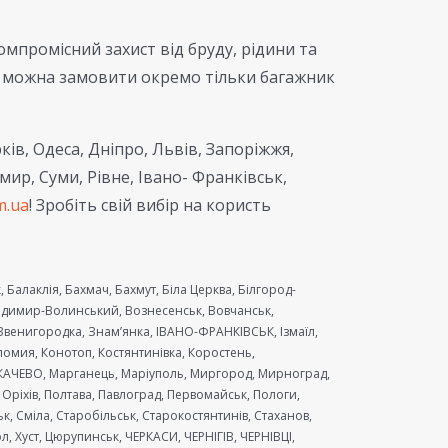
омпромісний захист від бруду, рідини та
, можна замовити окремо тільки багажник
ів, Одеса, Дніпро, Львів, Запоріжжя,
мир, Суми, Рівне, Івано- Франківськ,
m.ua
! Зробіть свій вибір на користь
 Балаклія, Бахмач, Бахмут, Біла Церква, Білгород-
олодимир-Волинський, Вознесенськ, Вовчанськ,
венигородка, Знам’янка, ІВАНО-ФРАНКІВСЬК, Ізмаїл,
ломия, Конотоп, Костянтинівка, Коростень,
МУКАЧЕВО, Марганець, Маріуполь, Миргород, Мирноград,
Оріхів, Полтава, Павлоград, Первомайськ, Пологи,
к, Сміла, Старобільськ, Старокостянтинів, Стаханов,
 Хуст, Цюрупинськ, ЧЕРКАСИ, ЧЕРНІГІВ, ЧЕРНІВЦІ,