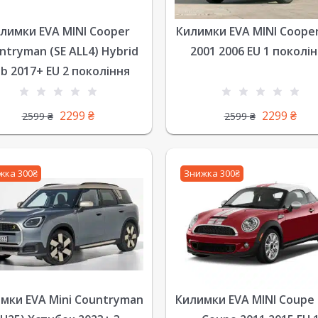
лимки EVA MINI Cooper
Килимки EVA MINI Coope
ntryman (SE ALL4) Hybrid
2001 2006 EU 1 поколі
b 2017+ EU 2 покоління
2299
₴
2299
₴
2599
₴
2599
₴
жка 300₴
Знижка 300₴
мки EVA Mini Countryman
Килимки EVA MINI Coupe 