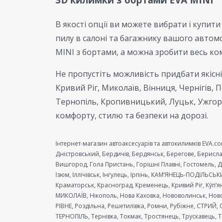
В якості опції ви можете вибрати і купити
пилу в салоні та багажнику вашого автом
MINI з бортами, а можна зробити весь ко
Не пропустіть можливість придбати якісні 
Кривий Ріг, Миколаїв, Вінниця, Чернігів, 
Тернопіль, Кропивницький, Луцьк, Ужгоро
комфорту, стилю та безпеки на дорозі.
Інтернет-магазин автоаксесуарів та автокилимків EVA.co
Дністровський, Бердичів, Бердянськ, Берегове, Берисла
Вишгород, Гола Пристань, Горішні Плавні, Гостомель,
Ізюм, Іллічівськ, Інгулець, Ірпінь, КАМ’ЯНЕЦЬ-ПОДІЛЬС
Краматорськ, Красноград, Кременець, Кривий Ріг, Ку́п
МИКОЛАЇВ, Нікополь, Нова Каховка, Нововолинськ, Ново
РІВНЕ, Роздільна, Решетилівка, Ромни, Рубіжне, СТРИЙ, 
ТЕРНОПІЛЬ, Тернівка, Токмак, Тростянець, Трускавець, 