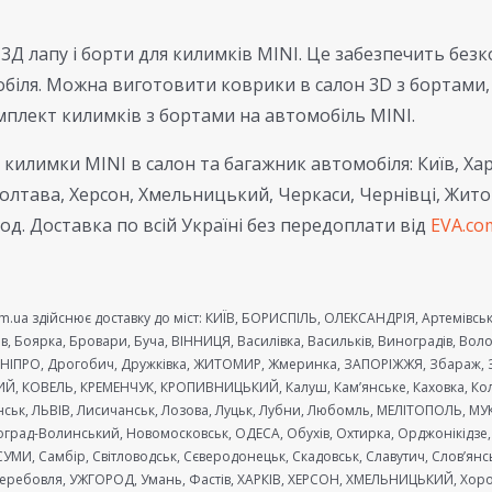
 3Д лапу і борти для килимків MINI. Це забезпечить безк
обіля. Можна виготовити коврики в салон 3D з бортами
мплект килимків з бортами на автомобіль MINI.
килимки MINI в салон та багажник автомобіля: Київ, Харк
Полтава, Херсон, Хмельницький, Черкаси, Чернівці, Жито
д. Доставка по всій Україні без передоплати від
EVA.co
m.ua здійснює доставку до міст: КИЇВ, БОРИСПІЛЬ, ОЛЕКСАНДРІЯ, Артемівськ,
в, Боярка, Бровари, Буча, ВІННИЦЯ, Василівка, Васильків, Виноградів, В
 ДНІПРО, Дрогобич, Дружківка, ЖИТОМИР, Жмеринка, ЗАПОРІЖЖЯ, Збараж, З
ЬКИЙ, КОВЕЛЬ, КРЕМЕНЧУК, КРОПИВНИЦЬКИЙ, Калуш, Кам’янське, Каховка, Ко
’янськ, ЛЬВІВ, Лисичанськ, Лозова, Луцьк, Лубни, Любомль, МЕЛІТОПОЛЬ, 
град-Волинський, Новомосковськ, ОДЕСА, Обухів, Охтирка, Орджонікідзе, 
СУМИ, Самбір, Світловодськ, Сєверодонецьк, Скадовськ, Славутич, Слов’янсь
Теребовля, УЖГОРОД, Умань, Фастів, ХАРКІВ, ХЕРСОН, ХМЕЛЬНИЦЬКИЙ, Хорол,