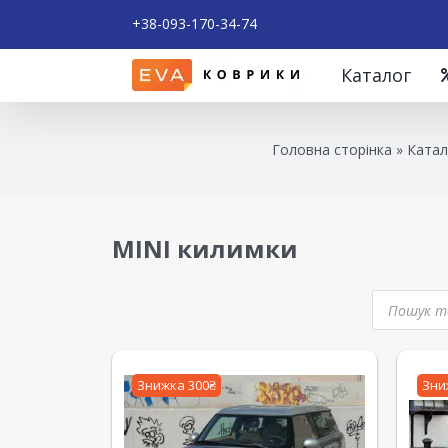
+38-093-170-34-74
Каталог
Головна сторінка
»
Катал
MINI килимки
Знижка 300₴
Зни