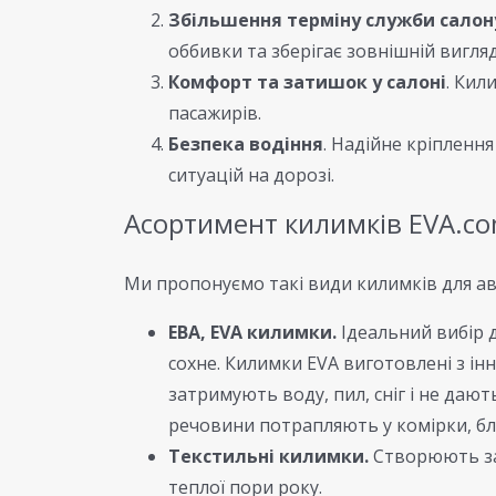
Збільшення терміну служби салон
оббивки та зберігає зовнішній вигля
Комфорт та затишок у салоні
. Кил
пасажирів.
Безпека водіння
. Надійне кріпленн
ситуацій на дорозі.
Асортимент килимків EVA.c
Ми пропонуємо такі види килимків для ав
ЕВА, EVA килимки.
Ідеальний вибір д
сохне. Килимки EVA виготовлені з інн
затримують воду, пил, сніг і не дают
речовини потрапляють у комірки, бл
Текстильні килимки.
Створюють зат
теплої пори року.