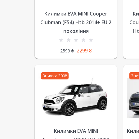
Килимки EVA MINI Cooper
Ки
Clubman (F54) Htb 2014+ EU 2
Cou
покоління
Ht
2299
₴
2599
₴
Знижка 300₴
Зни
Килимки EVA MINI
Кили