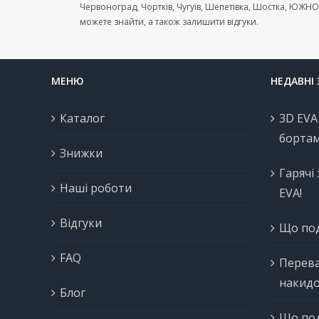
Червоноград, Чортків, Чугуїв, Шепетівка, Шостка, ЮЖНО
можете знайти, а також залишити відгуки.
МЕНЮ
НЕДАВНІ
Каталог
3D EVA
борта
Знижки
Гарячі
Наші роботи
EVA!
Відгуки
Що под
FAQ
Перева
накидо
Блог
Що под