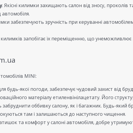
у
. Якісні килимки захищають салон від зносу, проколів 
д автомобіля.
имки забезпечують зручність при керуванні автомобілем
я килимків запобігає їх переміщенню, що унеможливлює
om.ua
томобілів MINI:
ля будь-якої погоди, забезпечує чудовий захист від бру
оваційного матеріалу етиленвінілацетату. Його структура
ь забруднити оббивку салону, як і багажник. Будь-який б
окуються там і залишаються до наступного чищення.
ишок та комфорт у салоні автомобіля, добре утримують