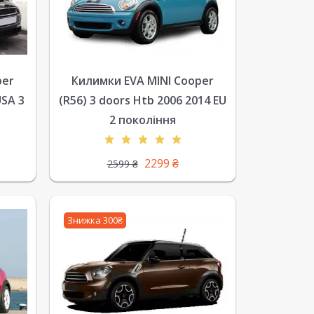
per
Килимки EVA MINI Cooper
USA 3
(R56) 3 doors Htb 2006 2014 EU
2 покоління
2299
₴
2599
₴
Знижка 300₴