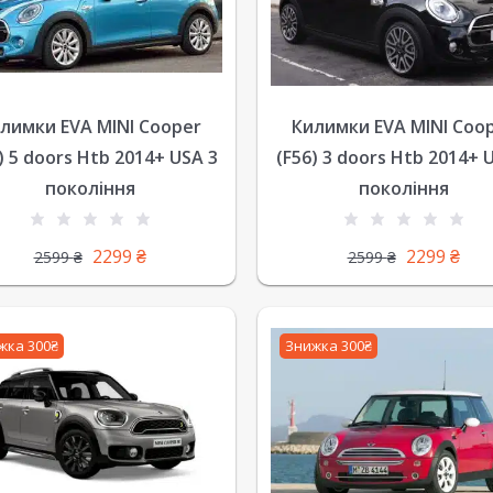
лимки EVA MINI Cooper
Килимки EVA MINI Coo
) 5 doors Htb 2014+ USA 3
(F56) 3 doors Htb 2014+ 
покоління
покоління
2299
₴
2299
₴
2599
₴
2599
₴
жка 300₴
Знижка 300₴