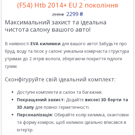
(F54) Htb 2014+ EU 2 покоління
2299
₴
2599
₴
Максимальний захист та ідеальна
чистота салону вашого авто!
В наявності
EVA килимки
для вашого авто! Забудьте про
бруд, воду та пісок у салоні: унікальна комірчаста структура
утримає до 2 літрів вологи, зберігаючи покриття підлоги
сухим.
Сконфігуруйте свій ідеальний комплект:
Доступні комплекти в салон та багажник.
Покращений захист:
Додайте
високі 3D борти та
3D лапу
для повної герметичності.
Персоналізація:
Обирайте колір килимка, окантовки
та форму комірок, щоб килимок ідеально вписався в
інтер’єр.