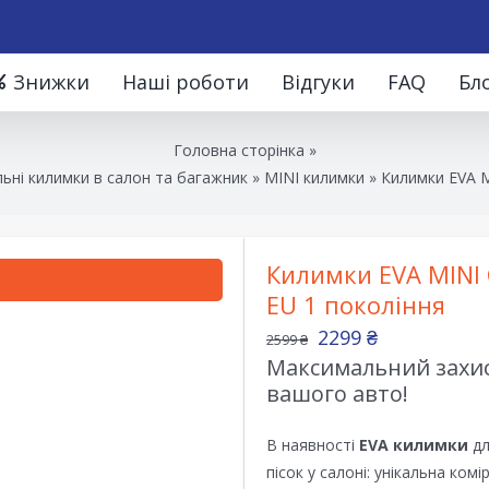
Знижки
Наші роботи
Відгуки
FAQ
Бл
Головна сторінка
»
ьні килимки в салон та багажник
»
MINI килимки
»
Килимки EVA M
Килимки EVA MINI 
EU 1 покоління
2299
₴
2599
₴
Максимальний захист
вашого авто!
В наявності
EVA килимки
дл
пісок у салоні: унікальна ком