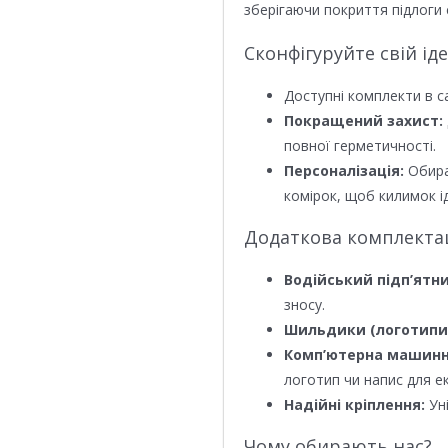
зберігаючи покриття підлоги 
Сконфігуруйте свій ід
Доступні комплекти в с
Покращений захист:
повної герметичності.
Персоналізація:
Обира
комірок, щоб килимок ід
Додаткова комплектаці
Водійський підп’ятни
зносу.
Шильдики (логотипи
Комп’ютерна машинн
логотип чи напис для е
Надійні кріплення:
Уні
Чому обирають нас?