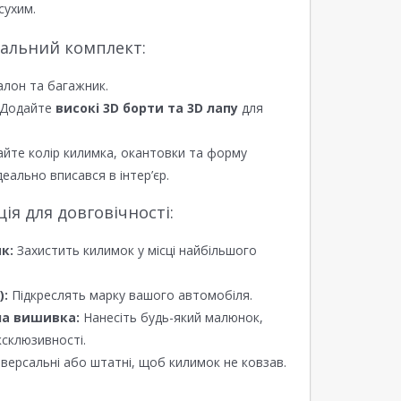
сухим.
еальний комплект:
алон та багажник.
Додайте
високі 3D борти та 3D лапу
для
йте колір килимка, окантовки та форму
еально вписався в інтер’єр.
я для довговічності:
к:
Захистить килимок у місці найбільшого
):
Підкреслять марку вашого автомобіля.
а вишивка:
Нанесіть будь-який малюнок,
ксклюзивності.
версальні або штатні, щоб килимок не ковзав.