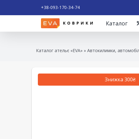
+38-093-170-34-74
Каталог
Каталог ательє «EVA»
»
Автокилимки, автомобіл
Знижка 300₴