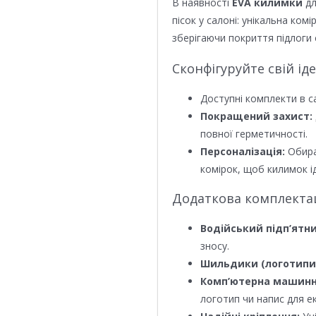
В наявності
EVA килимки
дл
пісок у салоні: унікальна ком
зберігаючи покриття підлоги 
Сконфігуруйте свій ід
Доступні комплекти в с
Покращений захист:
повної герметичності.
Персоналізація:
Обира
комірок, щоб килимок ід
Додаткова комплектаці
Водійський підп’ятни
зносу.
Шильдики (логотипи
Комп’ютерна машинн
логотип чи напис для е