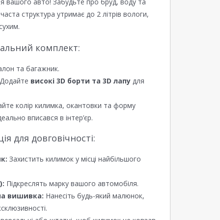
я вашого авто! Забудьте про бруд, воду та
ірчаста структура утримає до 2 літрів вологи,
сухим.
еальний комплект:
алон та багажник.
Додайте
високі 3D борти та 3D лапу
для
йте колір килимка, окантовки та форму
еально вписався в інтер’єр.
я для довговічності:
к:
Захистить килимок у місці найбільшого
):
Підкреслять марку вашого автомобіля.
а вишивка:
Нанесіть будь-який малюнок,
ксклюзивності.