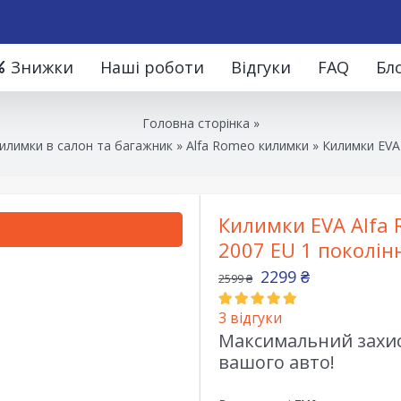
Знижки
Наші роботи
Відгуки
FAQ
Бл
Головна сторінка
»
илимки в салон та багажник
»
Alfa Romeo килимки
»
Килимки EVA 
Килимки EVA Alfa 
2007 EU 1 поколін
2299
₴
2599
₴
3
відгуки
Максимальний захист
вашого авто!