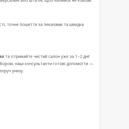
версальні або штатні, щоб килимок не ковзав.
сті, точне пошиття за лекалами та швидка
аз
та отримайте чистий салон уже за 1–2 дні!
ибором, наші консультанти готові допомогти —
воруч унизу.