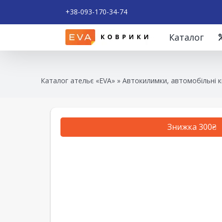
+38-093-170-34-74
Каталог
Каталог ательє «EVA»
»
Автокилимки, автомобільні к
Знижка 300₴