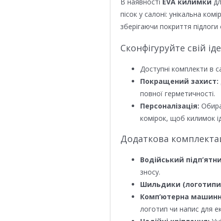
В наявності
EVA килимки
дл
пісок у салоні: унікальна ком
зберігаючи покриття підлоги 
Сконфігуруйте свій ід
Доступні комплекти в с
Покращений захист:
повної герметичності.
Персоналізація:
Обира
комірок, щоб килимок ід
Додаткова комплектаці
Водійський підп’ятни
зносу.
Шильдики (логотипи
Комп’ютерна машинн
логотип чи напис для е