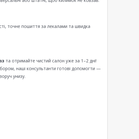
версальні або штатні, щоб килимок не ковзав.
сті, точне пошиття за лекалами та швидка
аз
та отримайте чистий салон уже за 1–2 дні!
ибором, наші консультанти готові допомогти —
воруч унизу.