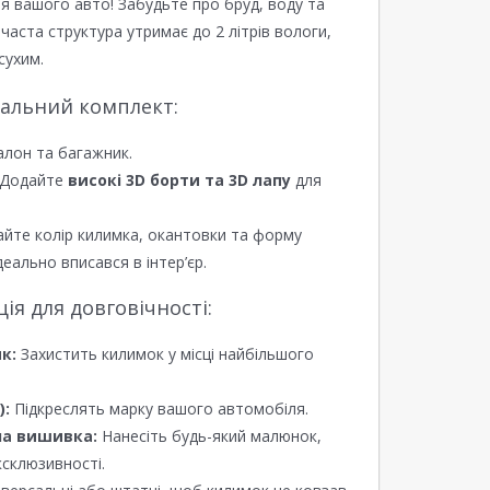
я вашого авто! Забудьте про бруд, воду та
ірчаста структура утримає до 2 літрів вологи,
сухим.
еальний комплект:
алон та багажник.
Додайте
високі 3D борти та 3D лапу
для
йте колір килимка, окантовки та форму
еально вписався в інтер’єр.
я для довговічності:
к:
Захистить килимок у місці найбільшого
):
Підкреслять марку вашого автомобіля.
а вишивка:
Нанесіть будь-який малюнок,
ксклюзивності.