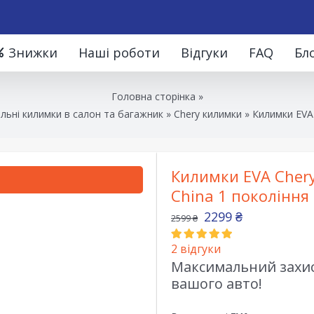
Знижки
Наші роботи
Відгуки
FAQ
Бл
Головна сторінка
»
льні килимки в салон та багажник
»
Chery килимки
»
Килимки EVA 
Килимки EVA Chery
China 1 покоління
2299
₴
2599
₴
2
відгуки
Максимальний захист
вашого авто!