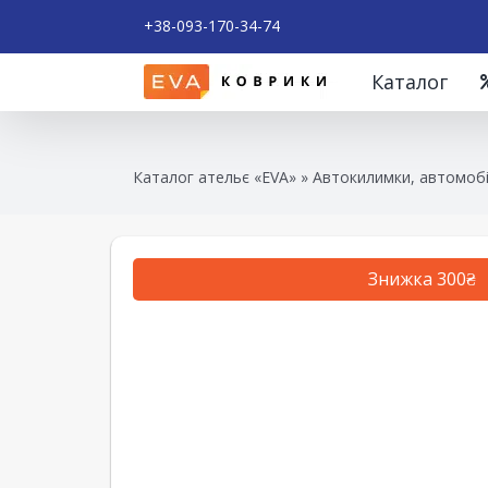
+38-093-170-34-74
Каталог
Каталог ательє «EVA»
»
Автокилимки, автомобі
Знижка 300₴