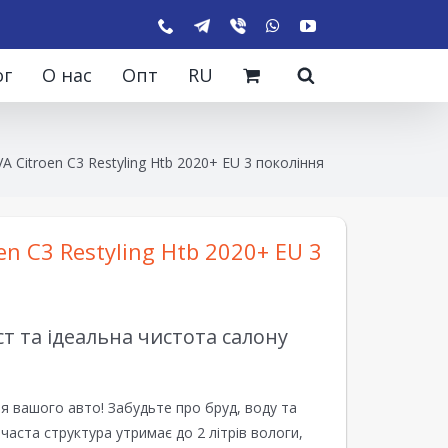
ог
О нас
Опт
RU
A Citroen C3 Restyling Htb 2020+ EU 3 покоління
n C3 Restyling Htb 2020+ EU 3
 та ідеальна чистота салону
я вашого авто! Забудьте про бруд, воду та
ірчаста структура утримає до 2 літрів вологи,