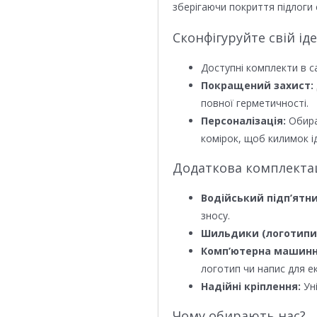
зберігаючи покриття підлоги 
Сконфігуруйте свій ід
Доступні комплекти в с
Покращений захист:
повної герметичності.
Персоналізація:
Обира
комірок, щоб килимок ід
Додаткова комплектаці
Водійський підп’ятни
зносу.
Шильдики (логотипи
Комп’ютерна машинн
логотип чи напис для е
Надійні кріплення:
Уні
Чому обирають нас?