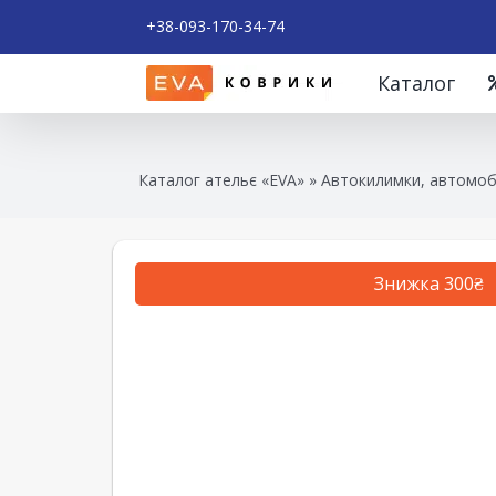
+38-093-170-34-74
Каталог
Каталог ательє «EVA»
»
Автокилимки, автомобі
Знижка 300₴