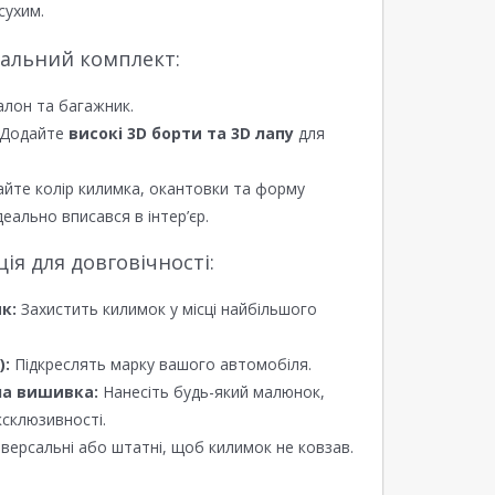
сухим.
еальний комплект:
алон та багажник.
Додайте
високі 3D борти та 3D лапу
для
йте колір килимка, окантовки та форму
еально вписався в інтер’єр.
я для довговічності:
к:
Захистить килимок у місці найбільшого
):
Підкреслять марку вашого автомобіля.
а вишивка:
Нанесіть будь-який малюнок,
ксклюзивності.
версальні або штатні, щоб килимок не ковзав.