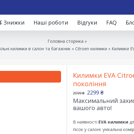
Знижки
Наші роботи
Відгуки
FAQ
Бл
Головна сторінка
»
льні килимки в салон та багажник
»
Citroen килимки
»
Килимки EV
Килимки EVA Citroe
покоління
2299
₴
2599
₴
Максимальний захист
вашого авто!
В наявності
EVA килимки
дл
пісок у салоні: унікальна ком