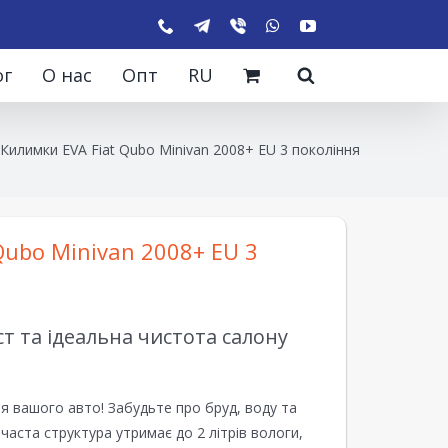
ог
О нас
Опт
RU
Килимки EVA Fiat Qubo Minivan 2008+ EU 3 покоління
Qubo Minivan 2008+ EU 3
 та ідеальна чистота салону
я вашого авто! Забудьте про бруд, воду та
ірчаста структура утримає до 2 літрів вологи,