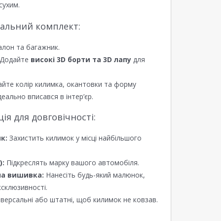
сухим.
еальний комплект:
алон та багажник.
Додайте
високі 3D борти та 3D лапу
для
йте колір килимка, окантовки та форму
еально вписався в інтер’єр.
я для довговічності:
к:
Захистить килимок у місці найбільшого
):
Підкреслять марку вашого автомобіля.
а вишивка:
Нанесіть будь-який малюнок,
ксклюзивності.
версальні або штатні, щоб килимок не ковзав.