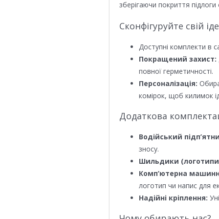
зберігаючи покриття підлоги 
Сконфігуруйте свій ід
Доступні комплекти в с
Покращений захист:
повної герметичності.
Персоналізація:
Обира
комірок, щоб килимок ід
Додаткова комплектаці
Водійський підп’ятни
зносу.
Шильдики (логотипи
Комп’ютерна машинн
логотип чи напис для е
Надійні кріплення:
Уні
Чому обирають нас?