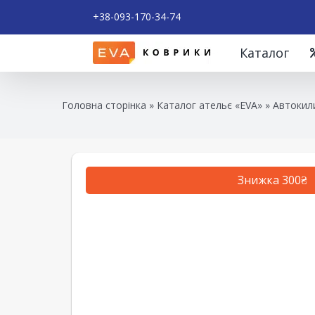
+38-093-170-34-74
Каталог
Головна сторінка
»
Каталог ательє «EVA»
»
Автокили
Знижка 300₴