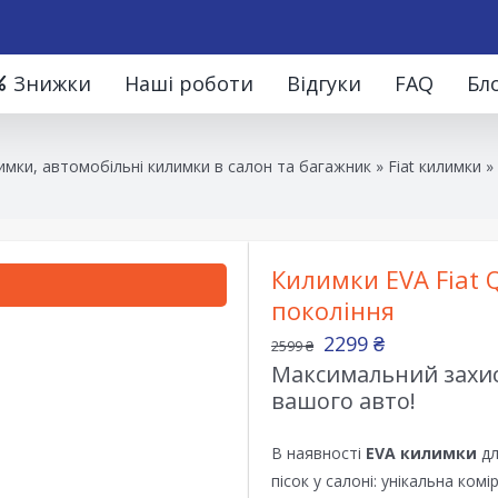
Знижки
Наші роботи
Відгуки
FAQ
Бл
мки, автомобільні килимки в салон та багажник
»
Fiat килимки
»
Килимки EVA Fiat 
покоління
2299
₴
2599
₴
Максимальний захист
вашого авто!
В наявності
EVA килимки
дл
пісок у салоні: унікальна ком