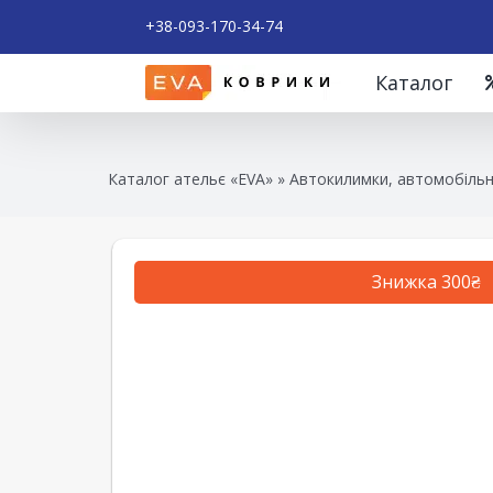
+38-093-170-34-74
Каталог
Каталог ательє «EVA»
»
Автокилимки, автомобільн
Знижка 300₴