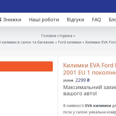
Знижки
Наші роботи
Відгуки
FAQ
Бл
Головна сторінка
»
і килимки в салон та багажник
»
Ford килимки
»
Килимки EVA Ford
Килимки EVA Ford F
2001 EU 1 поколін
2299
₴
2599
₴
Максимальний захист
вашого авто!
В наявності
EVA килимки
дл
пісок у салоні: унікальна ком