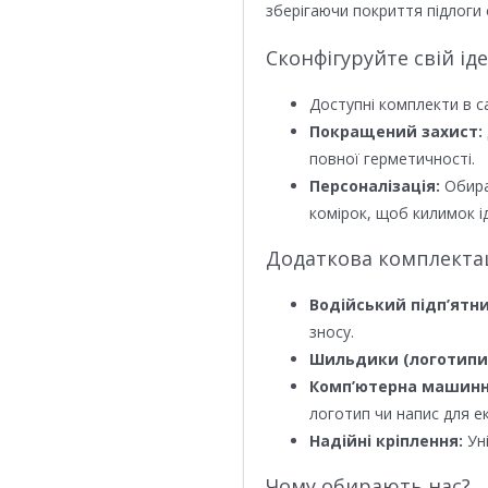
зберігаючи покриття підлоги 
Сконфігуруйте свій ід
Доступні комплекти в с
Покращений захист:
повної герметичності.
Персоналізація:
Обира
комірок, щоб килимок ід
Додаткова комплектаці
Водійський підп’ятни
зносу.
Шильдики (логотипи
Комп’ютерна машинн
логотип чи напис для е
Надійні кріплення:
Уні
Чому обирають нас?