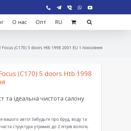
ог
О нас
Опт
RU
 Focus (C170) 5 doors Htb 1998 2001 EU 1 покоління
ocus (C170) 5 doors Htb 1998
ня
 та ідеальна чистота салону
я вашого авто! Забудьте про бруд, воду та
ірчаста структура утримає до 2 літрів вологи,