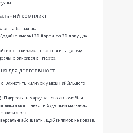
сухим.
еальний комплект:
алон та багажник.
Додайте
високі 3D борти та 3D лапу
для
йте колір килимка, окантовки та форму
еально вписався в інтер’єр.
я для довговічності:
к:
Захистить килимок у місці найбільшого
):
Підкреслять марку вашого автомобіля.
а вишивка:
Нанесіть будь-який малюнок,
ксклюзивності.
версальні або штатні, щоб килимок не ковзав.