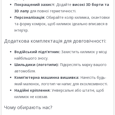
Покращений захист:
Додайте
високі 3D борти та
3D лапу
для повної герметичності.
Персоналізація:
Обирайте колір килимка, окантовки
та форму комірок, щоб килимок ідеально вписався в
інтер’єр.
Додаткова комплектація для довговічності:
Водійський підп’ятник:
Захистить килимок у місці
найбільшого зносу.
Шильдики (логотипи):
Підкреслять марку вашого
автомобіля.
Комп’ютерна машинна вишивка:
Нанесіть будь-
який малюнок, логотип чи напис для ексклюзивності.
Надійні кріплення:
Універсальні або штатні, щоб
килимок не ковзав.
Чому обирають нас?