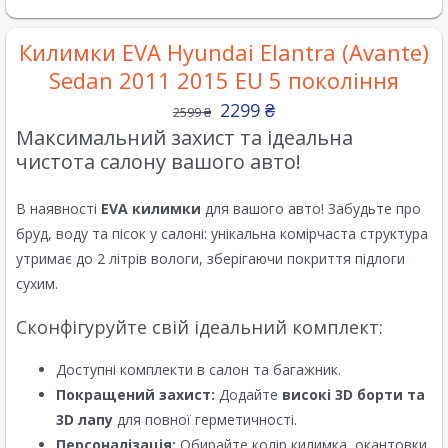
Килимки EVA Hyundai Elantra (Avante)
Sedan 2011 2015 EU 5 покоління
2299
₴
2599
₴
Максимальний захист та ідеальна
чистота салону вашого авто!
В наявності
EVA килимки
для вашого авто! Забудьте про
бруд, воду та пісок у салоні: унікальна комірчаста структура
утримає до 2 літрів вологи, зберігаючи покриття підлоги
сухим.
Сконфігуруйте свій ідеальний комплект:
Доступні комплекти в салон та багажник.
Покращений захист:
Додайте
високі 3D борти та
3D лапу
для повної герметичності.
Персоналізація:
Обирайте колір килимка, окантовки