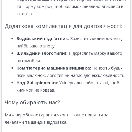
та форму комірок, щоб килимок ідеально вписався в
інтер’єр.
Додаткова комплектація для довговічності:
Водійський підп’ятник:
Захистить килимок у місці
найбільшого зносу.
Шильдики (логотипи):
Підкреслять марку вашого
автомобіля.
Комп’ютерна машинна вишивка:
Нанесіть будь-
який малюнок, логотип чи напис для ексклюзивності.
Надійні кріплення:
Універсальні або штатні, щоб
килимок не ковзав.
Чому обирають нас?
Ми – виробники: гарантія якості, точне пошиття за
лекалами та швидка відправка.