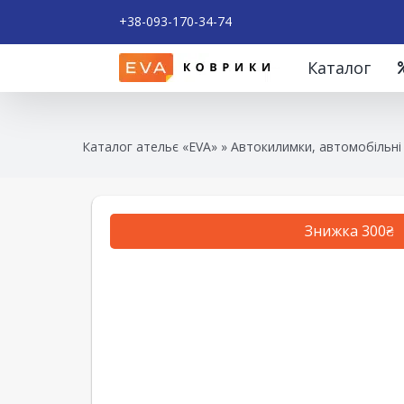
+38-093-170-34-74
Каталог
Каталог ательє «EVA»
»
Автокилимки, автомобільні
Знижка 300₴