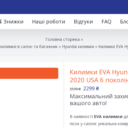
Знижки
Наші роботи
Відгуки
FAQ
Бл
Головна сторінка
»
 килимки в салон та багажник
»
Hyundai килимки
»
Килимки EVA Hy
Килимки EVA Hyund
2020 USA 6 поколі
2299
₴
2599
₴
Максимальний захист
вашого авто!
В наявності
EVA килимки
дл
пісок у салоні: унікальна ком