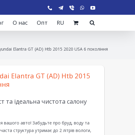
ог
О нас
Опт
RU
undai Elantra GT (AD) Htb 2015 2020 USA 6 покоління
ai Elantra GT (AD) Htb 2015
ння
 та ідеальна чистота салону
я вашого авто! Забудьте про бруд, воду та
ірчаста структура утримає до 2 літрів вологи,