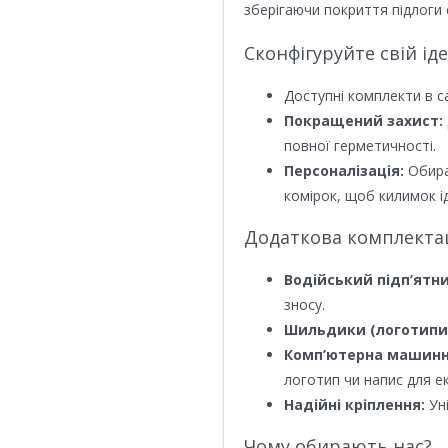
зберігаючи покриття підлоги 
Сконфігуруйте свій ід
Доступні комплекти в с
Покращений захист:
повної герметичності.
Персоналізація:
Обира
комірок, щоб килимок ід
Додаткова комплектаці
Водійський підп’ятни
зносу.
Шильдики (логотипи
Комп’ютерна машинн
логотип чи напис для е
Надійні кріплення:
Уні
Чому обирають нас?