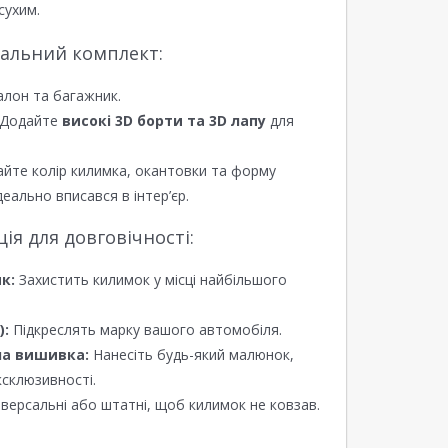
сухим.
еальний комплект:
алон та багажник.
Додайте
високі 3D борти та 3D лапу
для
йте колір килимка, окантовки та форму
еально вписався в інтер’єр.
я для довговічності:
к:
Захистить килимок у місці найбільшого
):
Підкреслять марку вашого автомобіля.
а вишивка:
Нанесіть будь-який малюнок,
ксклюзивності.
версальні або штатні, щоб килимок не ковзав.