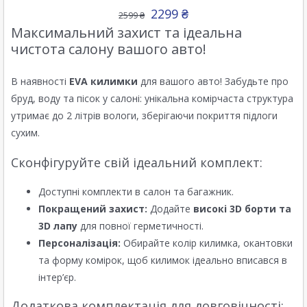
2299
₴
2599
₴
Максимальний захист та ідеальна
чистота салону вашого авто!
В наявності
EVA килимки
для вашого авто! Забудьте про
бруд, воду та пісок у салоні: унікальна комірчаста структура
утримає до 2 літрів вологи, зберігаючи покриття підлоги
сухим.
Сконфігуруйте свій ідеальний комплект:
Доступні комплекти в салон та багажник.
Покращений захист:
Додайте
високі 3D борти та
3D лапу
для повної герметичності.
Персоналізація:
Обирайте колір килимка, окантовки
та форму комірок, щоб килимок ідеально вписався в
інтер’єр.
Додаткова комплектація для довговічності: