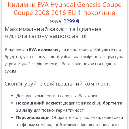
Килимки EVA Hyundai Genesis Coupe
Coupe 2008 2016 EU 1 покоління
2299
₴
2599
₴
Максимальний захист та ідеальна
чистота салону вашого авто!
В наявності
EVA килимки
для вашого авто! Забудьте про
бруд, воду та пісок у салоні: унікальна комірчаста структура
утримає до 2 літрів вологи, зберігаючи покриття підлоги
сухим.
Сконфігуруйте свій ідеальний комплект:
Доступні комплекти в салон та багажник.
Покращений захист:
Додайте
високі 3D борти та
3D лапу
для повної герметичності.
Персоналізація:
Обирайте колір килимка, окантовки
та форму комірок, щоб килимок ідеально вписався в