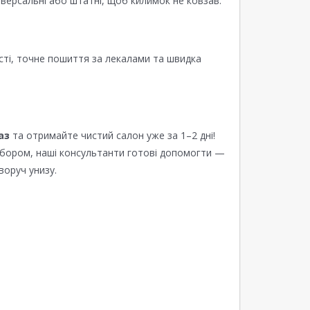
версальні або штатні, щоб килимок не ковзав.
сті, точне пошиття за лекалами та швидка
аз
та отримайте чистий салон уже за 1–2 дні!
ибором, наші консультанти готові допомогти —
воруч унизу.