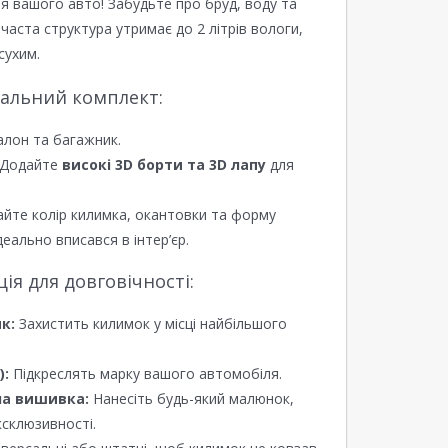
я вашого авто! Забудьте про бруд, воду та
ірчаста структура утримає до 2 літрів вологи,
сухим.
еальний комплект:
алон та багажник.
Додайте
високі 3D борти та 3D лапу
для
йте колір килимка, окантовки та форму
еально вписався в інтер’єр.
я для довговічності:
к:
Захистить килимок у місці найбільшого
):
Підкреслять марку вашого автомобіля.
а вишивка:
Нанесіть будь-який малюнок,
ксклюзивності.