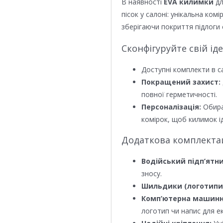
В наявності
EVA килимки
дл
пісок у салоні: унікальна ком
зберігаючи покриття підлоги 
Сконфігуруйте свій ід
Доступні комплекти в с
Покращений захист:
повної герметичності.
Персоналізація:
Обира
комірок, щоб килимок ід
Додаткова комплектаці
Водійський підп’ятни
зносу.
Шильдики (логотипи
Комп’ютерна машинн
логотип чи напис для е