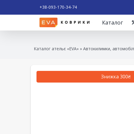
+38-093-170-34-74
Каталог
Каталог ательє «EVA»
»
Автокилимки, автомобіл
Знижка 300₴