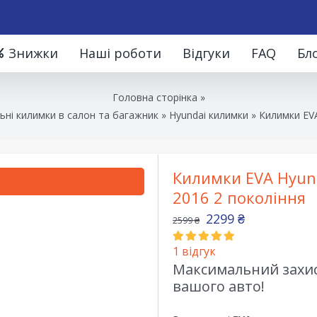
Знижки
Наші роботи
Відгуки
FAQ
Бл
Головна сторінка
»
ьні килимки в салон та багажник
»
Hyundai килимки
»
Килимки EVA
Килимки EVA Hyund
2016 2 покоління
2299
₴
2599
₴
1
відгук
Максимальний захист
вашого авто!