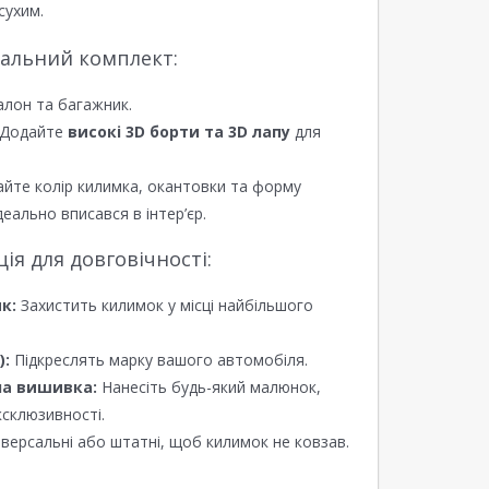
сухим.
еальний комплект:
алон та багажник.
Додайте
високі 3D борти та 3D лапу
для
йте колір килимка, окантовки та форму
еально вписався в інтер’єр.
я для довговічності:
к:
Захистить килимок у місці найбільшого
):
Підкреслять марку вашого автомобіля.
а вишивка:
Нанесіть будь-який малюнок,
ксклюзивності.
версальні або штатні, щоб килимок не ковзав.