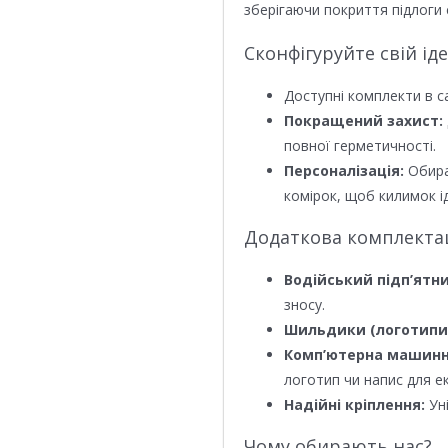
зберігаючи покриття підлоги 
Сконфігуруйте свій ід
Доступні комплекти в с
Покращений захист:
повної герметичності.
Персоналізація:
Обира
комірок, щоб килимок ід
Додаткова комплектаці
Водійський підп’ятни
зносу.
Шильдики (логотипи
Комп’ютерна машинн
логотип чи напис для е
Надійні кріплення:
Уні
Чому обирають нас?