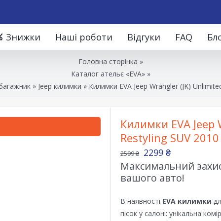
Знижки
Наші роботи
Відгуки
FAQ
Бл
Головна сторінка
»
Каталог ательє «EVA»
»
 багажник
»
Jeep килимки
»
Килимки EVA Jeep Wrangler (JK) Unlimit
Килимки EVA Jeep W
Restyling SUV 2010
2299
₴
2599
₴
Максимальний захист
вашого авто!
В наявності
EVA килимки
дл
пісок у салоні: унікальна ком