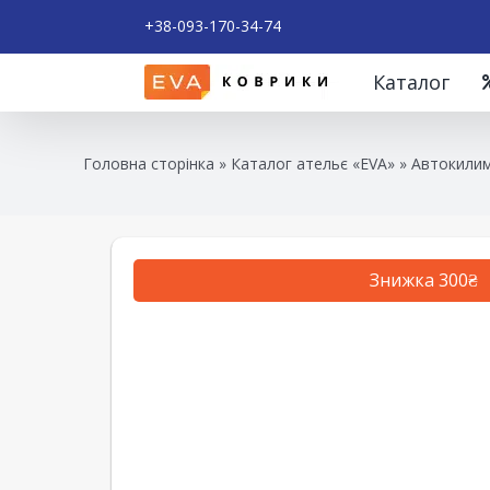
+38-093-170-34-74
Каталог
Головна сторінка
»
Каталог ательє «EVA»
»
Автокилим
Знижка 300₴