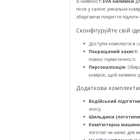
В наявності
EVA килимки
дл
пісок у салоні: унікальна ком
зберігаючи покриття підлоги 
Сконфігуруйте свій ід
Доступні комплекти в с
Покращений захист:
повної герметичності.
Персоналізація:
Обира
комірок, щоб килимок ід
Додаткова комплектаці
Водійський підп’ятни
зносу.
Шильдики (логотипи
Комп’ютерна машинн
логотип чи напис для е