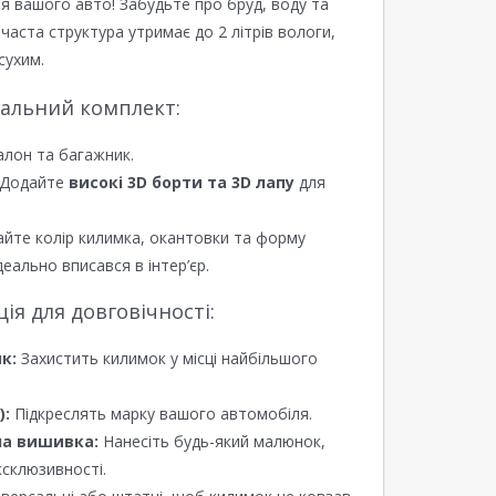
я вашого авто! Забудьте про бруд, воду та
ірчаста структура утримає до 2 літрів вологи,
сухим.
еальний комплект:
алон та багажник.
Додайте
високі 3D борти та 3D лапу
для
йте колір килимка, окантовки та форму
еально вписався в інтер’єр.
я для довговічності:
к:
Захистить килимок у місці найбільшого
):
Підкреслять марку вашого автомобіля.
а вишивка:
Нанесіть будь-який малюнок,
ксклюзивності.