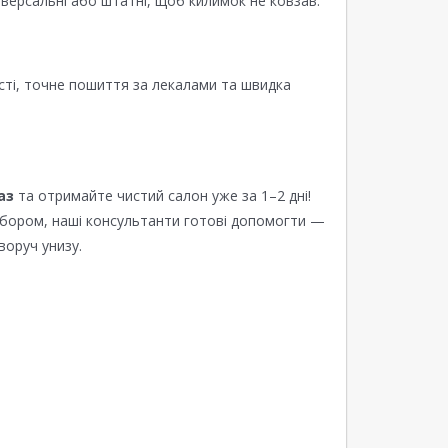
версальні або штатні, щоб килимок не ковзав.
сті, точне пошиття за лекалами та швидка
аз
та отримайте чистий салон уже за 1–2 дні!
ибором, наші консультанти готові допомогти —
воруч унизу.