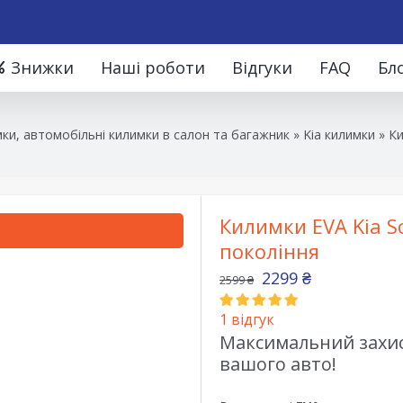
Знижки
Наші роботи
Відгуки
FAQ
Бл
ки, автомобільні килимки в салон та багажник
»
Kia килимки
»
Ки
Килимки EVA Kia S
покоління
2299
₴
2599
₴
1
відгук
Максимальний захист
вашого авто!