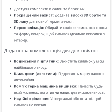
Доступні комплекти в салон та багажник.
Покращений захист:
Додайте
високі 3D борти та
3D лапу
для повної герметичності.
Персоналізація:
Обирайте колір килимка, окантовки
та форму комірок, щоб килимок ідеально вписався в
інтер’єр.
Додаткова комплектація для довговічності:
Водійський підп’ятник:
Захистить килимок у місці
найбільшого зносу.
Шильдики (логотипи):
Підкреслять марку вашого
автомобіля.
Комп’ютерна машинна вишивка:
Нанесіть будь-
який малюнок, логотип чи напис для ексклюзивності.
Надійні кріплення:
Універсальні або штатні, щоб
килимок не ковзав.