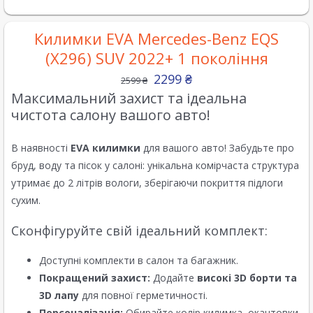
Килимки EVA Mercedes-Benz EQS
(X296) SUV 2022+ 1 покоління
2299
₴
2599
₴
Максимальний захист та ідеальна
чистота салону вашого авто!
В наявності
EVA килимки
для вашого авто! Забудьте про
бруд, воду та пісок у салоні: унікальна комірчаста структура
утримає до 2 літрів вологи, зберігаючи покриття підлоги
сухим.
Сконфігуруйте свій ідеальний комплект:
Доступні комплекти в салон та багажник.
Покращений захист:
Додайте
високі 3D борти та
3D лапу
для повної герметичності.
Персоналізація:
Обирайте колір килимка, окантовки