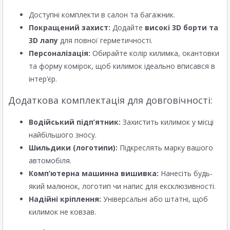
Доступні комплекти в салон та багажник.
Покращений захист:
Додайте
високі 3D борти та
3D лапу
для повної герметичності.
Персоналізація:
Обирайте колір килимка, окантовки
та форму комірок, щоб килимок ідеально вписався в
інтер’єр.
Додаткова комплектація для довговічності:
Водійський підп’ятник:
Захистить килимок у місці
найбільшого зносу.
Шильдики (логотипи):
Підкреслять марку вашого
автомобіля.
Комп’ютерна машинна вишивка:
Нанесіть будь-
який малюнок, логотип чи напис для ексклюзивності.
Надійні кріплення:
Універсальні або штатні, щоб
килимок не ковзав.