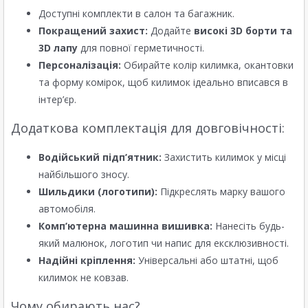
Доступні комплекти в салон та багажник.
Покращений захист:
Додайте
високі 3D борти та
3D лапу
для повної герметичності.
Персоналізація:
Обирайте колір килимка, окантовки
та форму комірок, щоб килимок ідеально вписався в
інтер’єр.
Додаткова комплектація для довговічності:
Водійський підп’ятник:
Захистить килимок у місці
найбільшого зносу.
Шильдики (логотипи):
Підкреслять марку вашого
автомобіля.
Комп’ютерна машинна вишивка:
Нанесіть будь-
який малюнок, логотип чи напис для ексклюзивності.
Надійні кріплення:
Універсальні або штатні, щоб
килимок не ковзав.
Чому обирають нас?