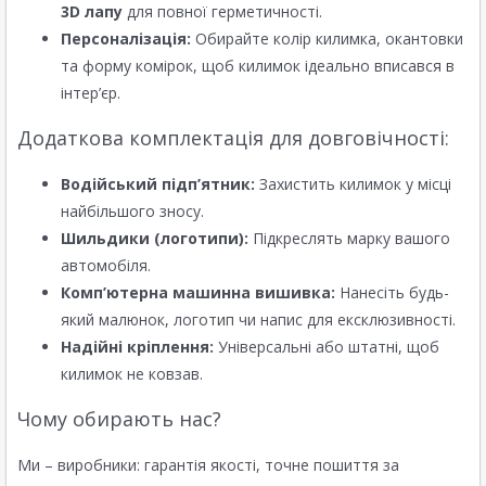
3D лапу
для повної герметичності.
Персоналізація:
Обирайте колір килимка, окантовки
та форму комірок, щоб килимок ідеально вписався в
інтер’єр.
Додаткова комплектація для довговічності:
Водійський підп’ятник:
Захистить килимок у місці
найбільшого зносу.
Шильдики (логотипи):
Підкреслять марку вашого
автомобіля.
Комп’ютерна машинна вишивка:
Нанесіть будь-
який малюнок, логотип чи напис для ексклюзивності.
Надійні кріплення:
Універсальні або штатні, щоб
килимок не ковзав.
Чому обирають нас?
Ми – виробники: гарантія якості, точне пошиття за