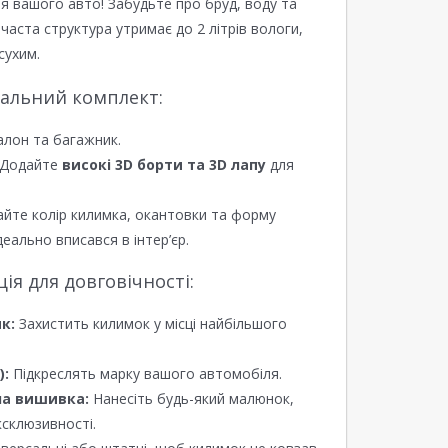
я вашого авто! Забудьте про бруд, воду та
ірчаста структура утримає до 2 літрів вологи,
сухим.
еальний комплект:
алон та багажник.
Додайте
високі 3D борти та 3D лапу
для
йте колір килимка, окантовки та форму
еально вписався в інтер’єр.
я для довговічності:
к:
Захистить килимок у місці найбільшого
):
Підкреслять марку вашого автомобіля.
а вишивка:
Нанесіть будь-який малюнок,
ксклюзивності.