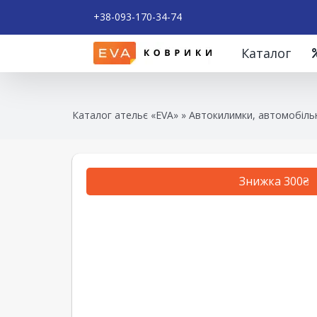
+38-093-170-34-74
Каталог
Каталог ательє «EVA»
»
Автокилимки, автомобільн
Знижка 300₴