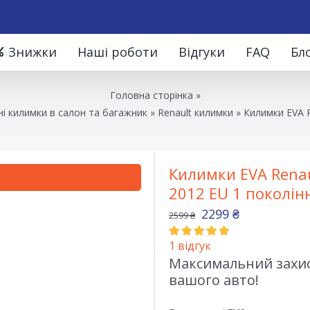
Знижки
Наші роботи
Відгуки
FAQ
Бл
Головна сторінка
»
і килимки в салон та багажник
»
Renault килимки
»
Килимки EVA R
Килимки EVA Rena
2012 EU 1 поколін
2299
₴
2599
₴
1
відгук
Максимальний захист
вашого авто!