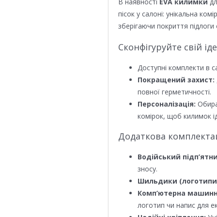
В наявності
EVA килимки
дл
пісок у салоні: унікальна ком
зберігаючи покриття підлоги 
Сконфігуруйте свій ід
Доступні комплекти в с
Покращений захист:
повної герметичності.
Персоналізація:
Обира
комірок, щоб килимок ід
Додаткова комплектаці
Водійський підп’ятни
зносу.
Шильдики (логотипи
Комп’ютерна машинн
логотип чи напис для е