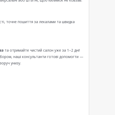
версальні або штатні, щоб килимок не ковзав.
сті, точне пошиття за лекалами та швидка
аз
та отримайте чистий салон уже за 1–2 дні!
ибором, наші консультанти готові допомогти —
воруч унизу.