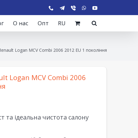
ог
О нас
Опт
RU
enault Logan MCV Combi 2006 2012 EU 1 покоління
ult Logan MCV Combi 2006
ня
 та ідеальна чистота салону