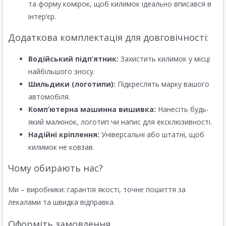
та форму комірок, щоб килимок ідеально вписався в
інтер’єр.
Додаткова комплектація для довговічності:
Водійський підп’ятник:
Захистить килимок у місці
найбільшого зносу.
Шильдики (логотипи):
Підкреслять марку вашого
автомобіля.
Комп’ютерна машинна вишивка:
Нанесіть будь-
який малюнок, логотип чи напис для ексклюзивності.
Надійні кріплення:
Універсальні або штатні, щоб
килимок не ковзав.
Чому обирають нас?
Ми – виробники: гарантія якості, точне пошиття за
лекалами та швидка відправка.
Оформіть замовлення