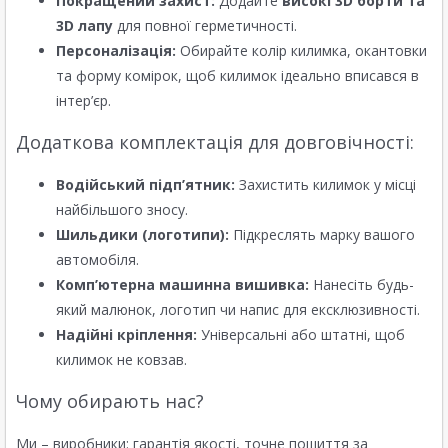
Покращений захист:
Додайте
високі 3D борти та
3D лапу
для повної герметичності.
Персоналізація:
Обирайте колір килимка, окантовки
та форму комірок, щоб килимок ідеально вписався в
інтер’єр.
Додаткова комплектація для довговічності:
Водійський підп’ятник:
Захистить килимок у місці
найбільшого зносу.
Шильдики (логотипи):
Підкреслять марку вашого
автомобіля.
Комп’ютерна машинна вишивка:
Нанесіть будь-
який малюнок, логотип чи напис для ексклюзивності.
Надійні кріплення:
Універсальні або штатні, щоб
килимок не ковзав.
Чому обирають нас?
Ми – виробники: гарантія якості, точне пошиття за