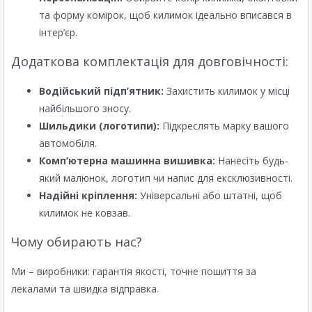
та форму комірок, щоб килимок ідеально вписався в
інтер’єр.
Додаткова комплектація для довговічності:
Водійський підп’ятник:
Захистить килимок у місці
найбільшого зносу.
Шильдики (логотипи):
Підкреслять марку вашого
автомобіля.
Комп’ютерна машинна вишивка:
Нанесіть будь-
який малюнок, логотип чи напис для ексклюзивності.
Надійні кріплення:
Універсальні або штатні, щоб
килимок не ковзав.
Чому обирають нас?
Ми – виробники: гарантія якості, точне пошиття за
лекалами та швидка відправка.