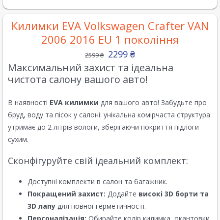
Килимки EVA Volkswagen Crafter VAN
2006 2016 EU 1 покоління
2299
₴
2599
₴
Максимальний захист та ідеальна
чистота салону вашого авто!
В наявності
EVA килимки
для вашого авто! Забудьте про
бруд, воду та пісок у салоні: унікальна комірчаста структура
утримає до 2 літрів вологи, зберігаючи покриття підлоги
сухим.
Сконфігуруйте свій ідеальний комплект:
Доступні комплекти в салон та багажник.
Покращений захист:
Додайте
високі 3D борти та
3D лапу
для повної герметичності.
Персоналізація:
Обирайте колір килимка, окантовки