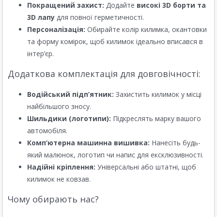
Покращений захист:
Додайте
високі 3D борти та
3D лапу
для повної герметичності.
Персоналізація:
Обирайте колір килимка, окантовки
та форму комірок, щоб килимок ідеально вписався в
інтер’єр.
Додаткова комплектація для довговічності:
Водійський підп’ятник:
Захистить килимок у місці
найбільшого зносу.
Шильдики (логотипи):
Підкреслять марку вашого
автомобіля.
Комп’ютерна машинна вишивка:
Нанесіть будь-
який малюнок, логотип чи напис для ексклюзивності.
Надійні кріплення:
Універсальні або штатні, щоб
килимок не ковзав.
Чому обирають нас?